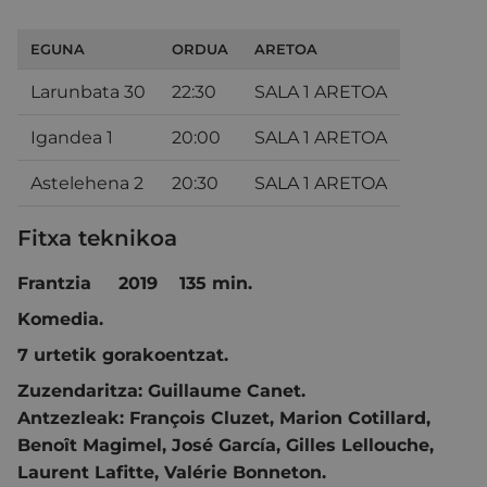
EGUNA
ORDUA
ARETOA
Larunbata 30
22:30
SALA 1 ARETOA
Igandea 1
20:00
SALA 1 ARETOA
Astelehena 2
20:30
SALA 1 ARETOA
Fitxa teknikoa
Frantzia 2019 135 min.
Komedia.
7 urtetik gorakoentzat.
Zuzendaritza:
Guillaume Canet.
Antzezleak:
François Cluzet
,
Marion Cotillard
,
Benoît Magimel
,
José García
,
Gilles Lellouche
,
Laurent Lafitte
,
Valérie Bonneton.