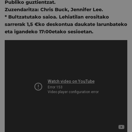
Publiko guztientzat.
Zuzendaritza:
Chris Buck,
Jennifer Lee.
* Bultzatutako saioa. Lehiatilan erositako
sarrerak 1,5 €ko deskontua daukate larunbateko
eta igandeko 17:00etako sesioetan.