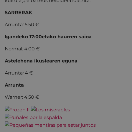
kultura@eibar.eus helbidera idatzita.
SARRERAK
Arrunta
:
5,50 €
Igandeko 17:00etako haurren saioa
Normal: 4,00 €
Astelehena ikuslearen eguna
Arrunta
:
4 €
Arrunta
Warner: 4,50 €