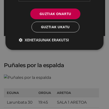
GUZTIAK ONARTU
GUZTIAK UKATU
XEHETASUNAK ERAKUTSI
Puñales por la espalda
EGUNA
ORDUA
ARETOA
Larunbata 30
19:45
SALA 1 ARETOA