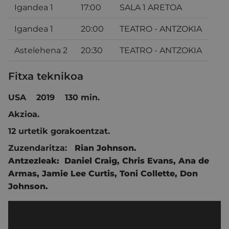
Igandea 1
17:00
SALA 1 ARETOA
Igandea 1
20:00
TEATRO - ANTZOKIA
Astelehena 2
20:30
TEATRO - ANTZOKIA
Fitxa teknikoa
USA 2019 130 min.
Akzioa.
12 urtetik gorakoentzat.
Zuzendaritza:
Rian Johnson.
Antzezleak:
Daniel Craig,
Chris Evans,
Ana de
Armas,
Jamie Lee Curtis,
Toni Collette,
Don
Johnson.