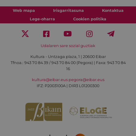
Web mapa
Irisgarritasuna
Kontaktua
Lege-oharra
Cookien politika
Udalaren sare sozial guztiak
Kultura - Untzaga plaza, 1 | 20600 Eibar
Tfnoa.:
943 70 84 39 / 943 70 84 00 (Pegora)
| Faxa: 943 70 84
16
kultura@eibar.eus
pegora@eibar.eus
IFZ: P2003100A | DIR3 L01200300