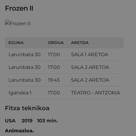
Frozen II
EGUNA
ORDUA
ARETOA
Larunbata 30
17:00
SALA 1 ARETOA
Larunbata 30
17:00
SALA 2 ARETOA
Larunbata 30
19:45
SALA 2 ARETOA
Igandea 1
17:00
TEATRO - ANTZOKIA
Fitxa teknikoa
USA 2019 103 min.
Animazioa.