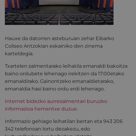
Hauxe da datorren asteburuan zehar Eibarko
Coliseo Antzokian eskainiko den zinema
karteldegia.
Txartelen salmentarako leihatila emanaldi bakoitza
baino ordubete lehenago irekitzen da 17:00etako
emanaldirako. Gainontzeko emanaldietarako,
emanaldia hasi baino ordu erdi lehenago.
Internet bidezko aurresalmentari buruzko
informazioa hementxe duzue
.
Informazio gehiago leihatilan bertan eta 943 206
342 telefonoan lortu dezakezu, edo