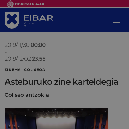
2019/11/30
00:00
-
2019/12/02
23:55
ZINEMA COLISEOA
Asteburuko zine karteldegia
Coliseo antzokia