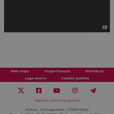
Web mapa
Irisgarritasuna
Kontaktua
Lege-oharra
Cookien politika
Udalaren sare sozial guztiak
Kultura - Untzaga plaza, 1 | 20600 Eibar