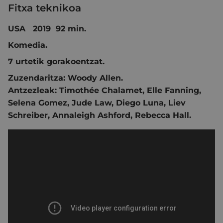
Fitxa teknikoa
USA 2019 92 min.
Komedia.
7 urtetik gorakoentzat.
Zuzendaritza:
Woody Allen.
Antzezleak:
Timothée Chalamet
,
Elle Fanning
,
Selena Gomez
,
Jude Law
,
Diego Luna
,
Liev
Schreiber
,
Annaleigh Ashford
,
Rebecca Hall
.