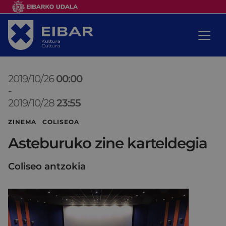
2019/10/26
00:00
-
2019/10/28
23:55
ZINEMA COLISEOA
Asteburuko zine karteldegia
Coliseo antzokia