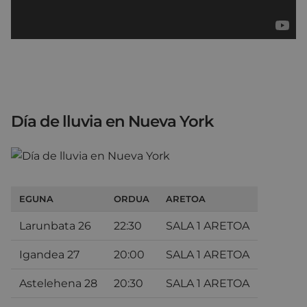
Día de lluvia en Nueva York
EGUNA
ORDUA
ARETOA
Larunbata 26
22:30
SALA 1 ARETOA
Igandea 27
20:00
SALA 1 ARETOA
Astelehena 28
20:30
SALA 1 ARETOA