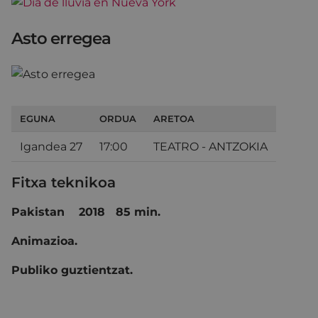
Asto erregea
EGUNA
ORDUA
ARETOA
Igandea 27
17:00
TEATRO - ANTZOKIA
Fitxa teknikoa
Pakistan 2018 85 min.
Animazioa.
Publiko guztientzat.