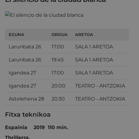
EGUNA
ORDUA
ARETOA
Larunbata 26
17:00
SALA 1 ARETOA
Larunbata 26
19:45
SALA 1 ARETOA
Igandea 27
17:00
SALA 1 ARETOA
Igandea 27
20:00
TEATRO - ANTZOKIA
Astelehena 28
20:30
TEATRO - ANTZOKIA
Fitxa teknikoa
Espainia 2019 110 min.
Thrillerra.