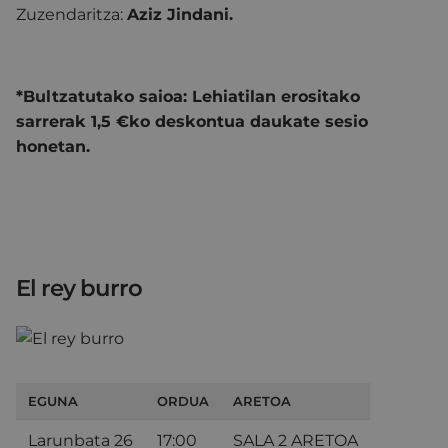
Zuzendaritza:
Aziz Jindani.
*Bultzatutako saioa: Lehiatilan erositako
sarrerak 1,5 €ko deskontua daukate sesio
honetan.
El rey burro
EGUNA
ORDUA
ARETOA
Larunbata 26
17:00
SALA 2 ARETOA