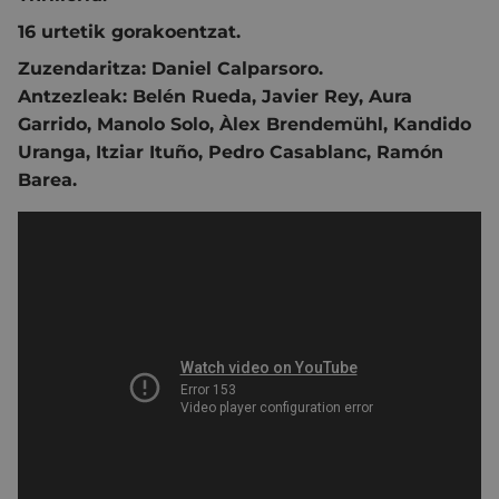
16 urtetik gorakoentzat.
Zuzendaritza:
Daniel Calparsoro.
Antzezleak:
Belén Rueda
,
Javier Rey
,
Aura
Garrido
,
Manolo Solo
,
Àlex Brendemühl
,
Kandido
Uranga
,
Itziar Ituño
,
Pedro Casablanc
,
Ramón
Barea.