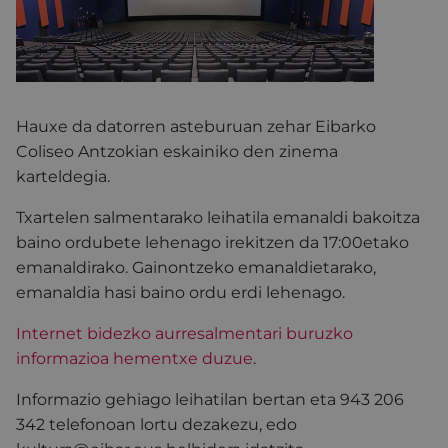
Hauxe da datorren asteburuan zehar Eibarko
Coliseo Antzokian eskainiko den zinema
karteldegia.
Txartelen salmentarako leihatila emanaldi bakoitza
baino ordubete lehenago irekitzen da 17:00etako
emanaldirako. Gainontzeko emanaldietarako,
emanaldia hasi baino ordu erdi lehenago.
Internet bidezko aurresalmentari buruzko
informazioa hementxe duzue
.
Informazio gehiago leihatilan bertan eta 943 206
342 telefonoan lortu dezakezu, edo