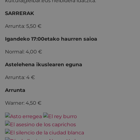
kultura@eibar.eus helbidera idatzita.
SARRERAK
Arrunta
:
5,50 €
Igandeko 17:00etako haurren saioa
Normal: 4,00 €
Astelehena ikuslearen eguna
Arrunta
:
4 €
Arrunta
Warner: 4,50 €