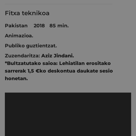
Fitxa teknikoa
Pakistan 2018 85 min.
Animazioa.
Publiko guztientzat.
Zuzendaritza:
Aziz Jindani.
*Bultzatutako saioa: Lehiatilan erositako
sarrerak 1,5 €ko deskontua daukate sesio
honetan.