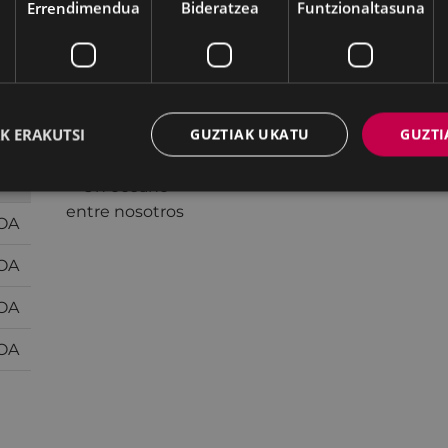
Errendimendua
Bideratzea
Funtzionaltasuna
K ERAKUTSI
GUZTIAK UKATU
GUZTI
TOA
TOA
TOA
TOA