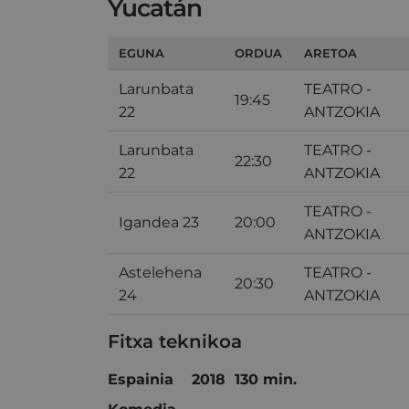
Yucatán
EGUNA
ORDUA
ARETOA
Larunbata
TEATRO -
19:45
22
ANTZOKIA
Larunbata
TEATRO -
22:30
22
ANTZOKIA
TEATRO -
Igandea 23
20:00
ANTZOKIA
Astelehena
TEATRO -
20:30
24
ANTZOKIA
Fitxa teknikoa
Espainia 2018 130 min.