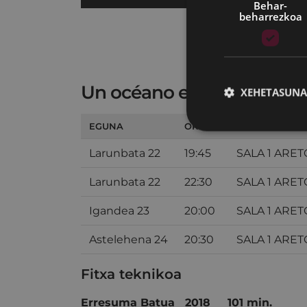
Behar-
beharrezkoa
Un océano entre nosotros
XEHETASUNA
EGUNA
ORDUA
ARETOA
Larunbata 22
19:45
SALA 1 ARE
Larunbata 22
22:30
SALA 1 ARE
Igandea 23
20:00
SALA 1 ARE
Astelehena 24
20:30
SALA 1 ARE
Fitxa teknikoa
Erresuma Batua 2018 101 min.