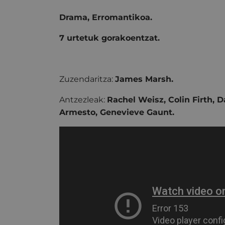
Drama, Erromantikoa.
7 urtetuk gorakoentzat.
Zuzendaritza:
James Marsh.
Antzezleak:
Rachel Weisz, Colin Firth, 
Armesto, Genevieve Gaunt.