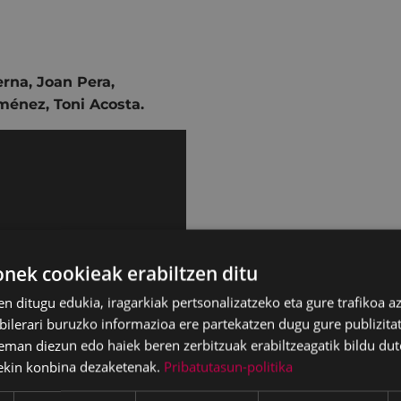
erna
,
Joan Pera
,
iménez
,
Toni Acosta.
ek cookieak erabiltzen ditu
en ditugu edukia, iragarkiak pertsonalizatzeko eta gure trafikoa a
lerari buruzko informazioa ere partekatzen dugu gure publizitate
eman diezun edo haiek beren zerbitzuak erabiltzeagatik bildu dut
ekin konbina dezaketenak.
Pribatutasun-politika