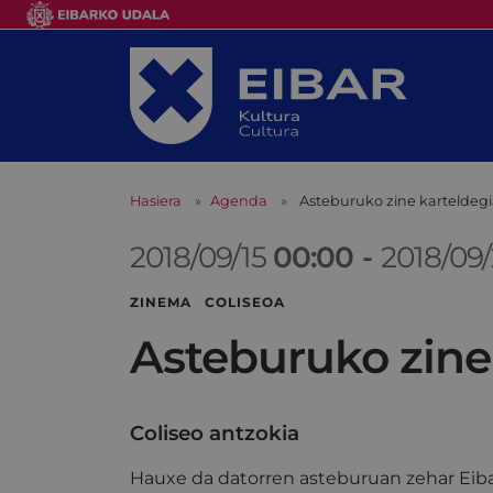
Hasiera
Agenda
Asteburuko zine karteldeg
2018/09/15
00:00
-
2018/09
ZINEMA COLISEOA
Asteburuko zine
Coliseo antzokia
Hauxe da datorren asteburuan zehar Eiba