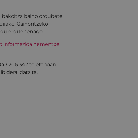
i bakoitza baino ordubete
dirako. Gainontzeko
rdu erdi lehenago.
ko informazioa hementxe
 943 206 342 telefonoan
bidera idatzita.