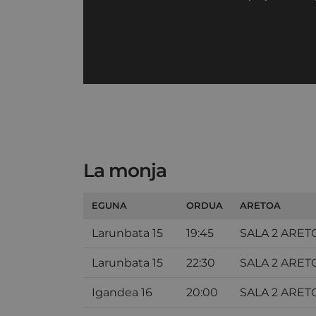
La monja
EGUNA
ORDUA
ARETOA
Larunbata 15
19:45
SALA 2 ARET
Larunbata 15
22:30
SALA 2 ARET
Igandea 16
20:00
SALA 2 ARET