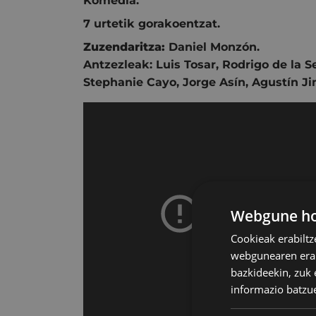
Komedia.
7 urtetik gorakoentzat.
Zuzendaritza:
Daniel Monzón.
Antzezleak:
Luis Tosar
,
Rodrigo de la S
Stephanie Cayo
,
Jorge Asín
,
Agustín J
Webgune hon
Cookieak erabiltz
webgunearen erabi
bazkideekin, zuk 
informazio batzu