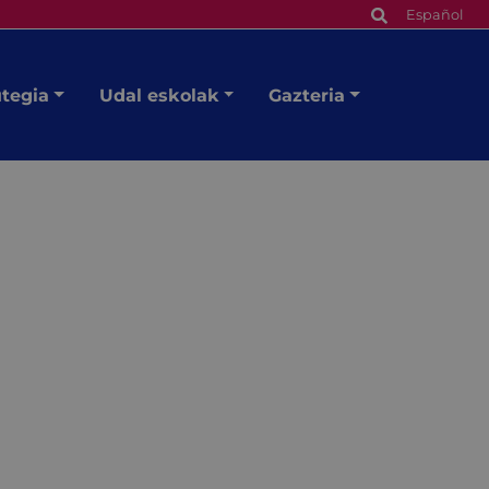
Español
utegia
Udal eskolak
Gazteria