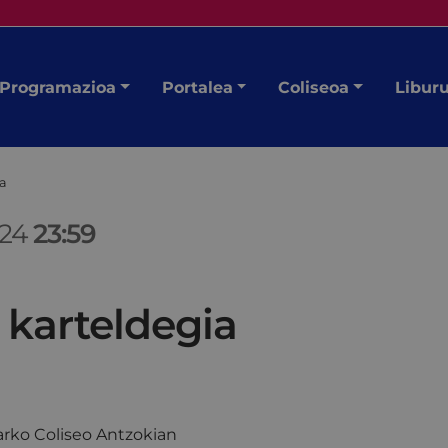
Programazioa
Portalea
Coliseoa
Libur
ia
/24
23:59
 karteldegia
rko Coliseo Antzokian