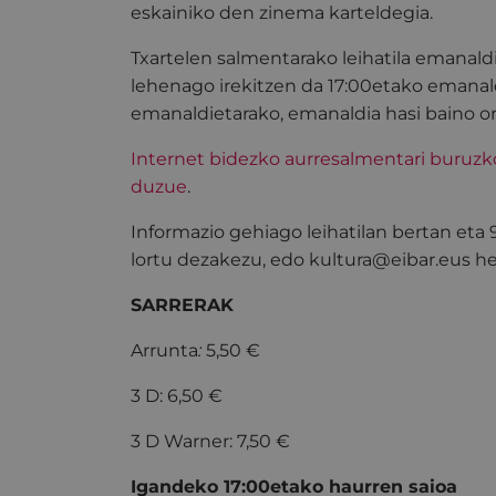
eskainiko den zinema karteldegia.
Txartelen salmentarako leihatila emanald
lehenago irekitzen da 17:00etako emanal
emanaldietarako, emanaldia hasi baino o
Internet bidezko aurresalmentari buruz
duzue
.
Informazio gehiago leihatilan bertan eta
lortu dezakezu, edo kultura@eibar.eus hel
SARRERAK
Arrunta
:
5,50 €
3 D: 6,50 €
3 D Warner: 7,50 €
Igandeko 17:00etako haurren saioa