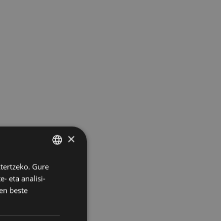
×
ztertzeko. Gure
BASQUE
- eta analisi-
SPANISH
en beste