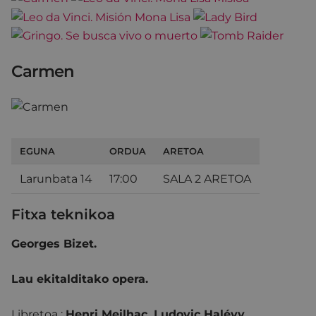
Carmen
EGUNA
ORDUA
ARETOA
Larunbata 14
17:00
SALA 2 ARETOA
Fitxa teknikoa
Georges Bizet.
Lau ekitalditako opera.
Libretoa :
Henri Meilhac, Ludovic Halévy.