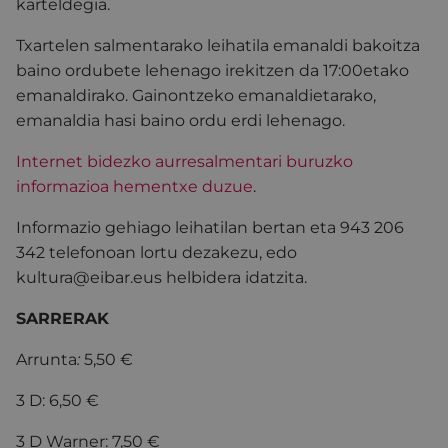
karteldegia.
Txartelen salmentarako leihatila emanaldi bakoitza
baino ordubete lehenago irekitzen da 17:00etako
emanaldirako. Gainontzeko emanaldietarako,
emanaldia hasi baino ordu erdi lehenago.
Internet bidezko aurresalmentari buruzko
informazioa hementxe duzue
.
Informazio gehiago leihatilan bertan eta 943 206
342 telefonoan lortu dezakezu, edo
kultura@eibar.eus helbidera idatzita.
SARRERAK
Arrunta
:
5,50 €
3 D: 6,50 €
3 D Warner: 7,50 €