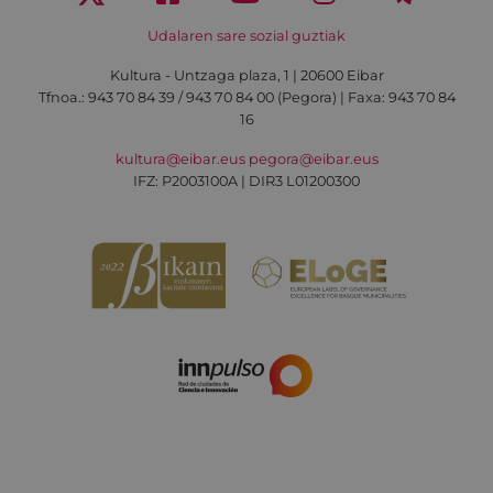
Udalaren sare sozial guztiak
Kultura - Untzaga plaza, 1 | 20600 Eibar
Tfnoa.:
943 70 84 39 / 943 70 84 00 (Pegora)
| Faxa: 943 70 84
16
kultura@eibar.eus
pegora@eibar.eus
IFZ: P2003100A | DIR3 L01200300