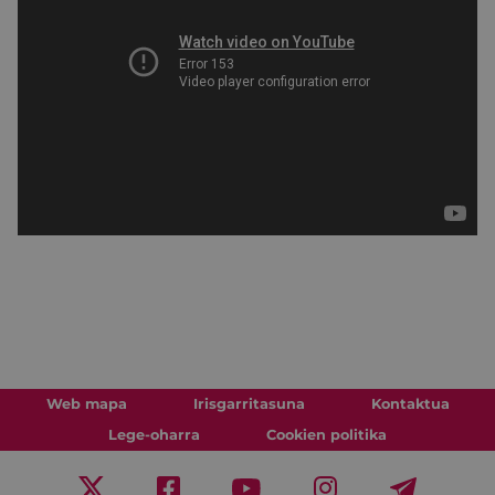
Web mapa
Irisgarritasuna
Kontaktua
Lege-oharra
Cookien politika