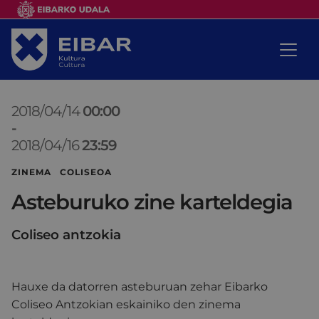
2018/04/14
00:00
-
2018/04/16
23:59
ZINEMA COLISEOA
Asteburuko zine karteldegia
Coliseo antzokia
Hauxe da datorren asteburuan zehar Eibarko
Coliseo Antzokian eskainiko den zinema