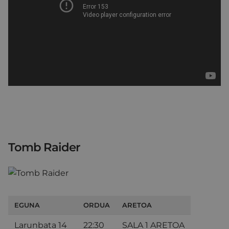
Tomb Raider
EGUNA
ORDUA
ARETOA
Larunbata 14
22:30
SALA 1 ARETOA