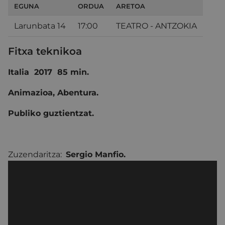
EGUNA
ORDUA
ARETOA
Larunbata 14
17:00
TEATRO - ANTZOKIA
Fitxa teknikoa
Italia 2017 85 min.
Animazioa, Abentura.
Publiko guztientzat.
Zuzendaritza:
Sergio Manfio.