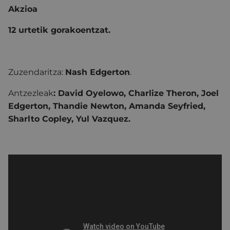
Akzioa
12 urtetik gorakoentzat.
Zuzendaritza:
Nash Edgerton
.
Antzezleak
: David Oyelowo, Charlize Theron, Joel
Edgerton, Thandie Newton, Amanda Seyfried,
Sharlto Copley, Yul Vazquez.