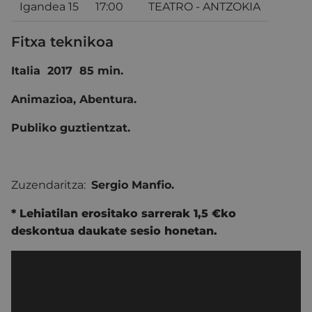
Igandea 15
17:00
TEATRO - ANTZOKIA
Fitxa teknikoa
Italia 2017 85 min.
Animazioa, Abentura.
Publiko guztientzat.
Zuzendaritza:
Sergio Manfio.
* Lehiatilan erositako sarrerak 1,5 €ko
deskontua daukate sesio honetan.