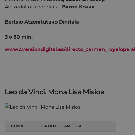
Antzerkiko zuzendaria :
Barrie Kosky.
Bertsio Atzeratutako Digitala
3 o 50 min.
www2.versiondigital.es/directo_carmen_royalopera
Leo da Vinci. Mona Lisa Misioa
EGUNA
ORDUA
ARETOA