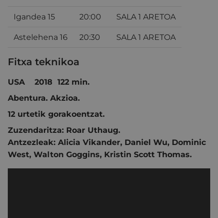
Igandea 15
20:00
SALA 1 ARETOA
Astelehena 16
20:30
SALA 1 ARETOA
Fitxa teknikoa
USA 2018 122 min.
Abentura. Akzioa.
12 urtetik gorakoentzat.
Zuzendaritza:
Roar Uthaug.
Antzezleak:
Alicia Vikander
,
Daniel Wu
,
Dominic
West
,
Walton Goggins
,
Kristin Scott Thomas.