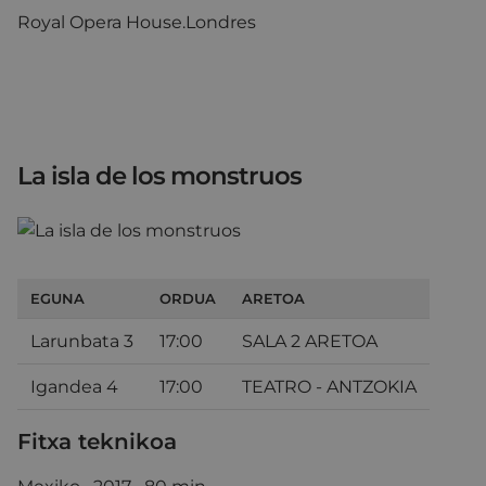
Royal Opera House.Londres
La isla de los monstruos
EGUNA
ORDUA
ARETOA
Larunbata 3
17:00
SALA 2 ARETOA
Igandea 4
17:00
TEATRO - ANTZOKIA
Fitxa teknikoa