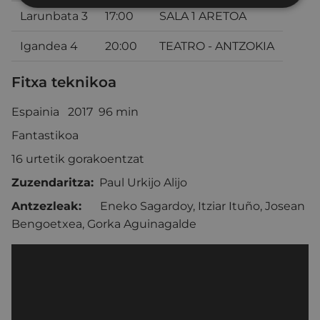
Larunbata 3
17:00
SALA 1 ARETOA
Igandea 4
20:00
TEATRO - ANTZOKIA
Fitxa teknikoa
Espainia 2017 96 min
Fantastikoa
16 urtetik gorakoentzat
Zuzendaritza:
Paul Urkijo Alijo
Antzezleak:
Eneko Sagardoy, Itziar Ituño, Josean
Bengoetxea, Gorka Aguinagalde