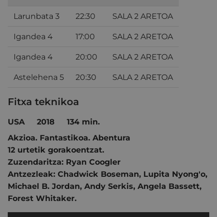
Larunbata 3
22:30
SALA 2 ARETOA
Igandea 4
17:00
SALA 2 ARETOA
Igandea 4
20:00
SALA 2 ARETOA
Astelehena 5
20:30
SALA 2 ARETOA
Fitxa teknikoa
USA 2018 134 min.
Akzioa
.
Fantastikoa
.
Abentura
12 urtetik gorakoentzat.
Zuzendaritza:
Ryan Coogler
Antzezleak:
Chadwick Boseman
,
Lupita Nyong'o
,
Michael B. Jordan
,
Andy Serkis
,
Angela Bassett
,
Forest Whitaker.