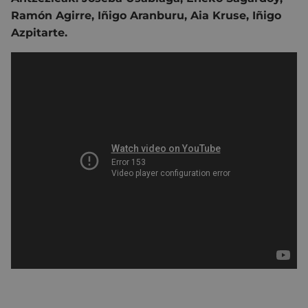
Ramón Agirre
,
Iñigo Aranburu
,
Aia Kruse
,
Iñigo
Azpitarte.