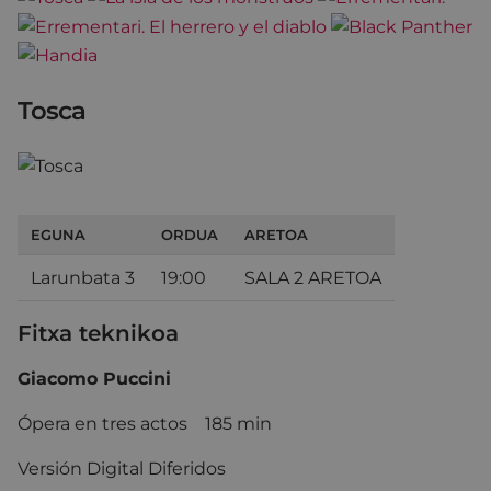
Tosca
EGUNA
ORDUA
ARETOA
Larunbata 3
19:00
SALA 2 ARETOA
Fitxa teknikoa
Giacomo Puccini
Ópera en tres actos 185 min
Versión Digital Diferidos