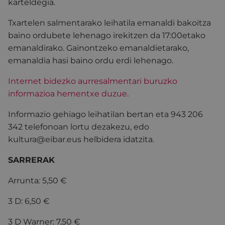
karteldegia.
Txartelen salmentarako leihatila emanaldi bakoitza
baino ordubete lehenago irekitzen da 17:00etako
emanaldirako. Gainontzeko emanaldietarako,
emanaldia hasi baino ordu erdi lehenago.
Internet bidezko aurresalmentari buruzko
informazioa hementxe duzue
.
Informazio gehiago leihatilan bertan eta 943 206
342 telefonoan lortu dezakezu, edo
kultura@eibar.eus helbidera idatzita.
SARRERAK
Arrunta
:
5,50 €
3 D: 6,50 €
3 D Warner: 7,50 €