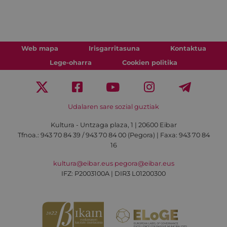
Web mapa
Irisgarritasuna
Kontaktua
Lege-oharra
Cookien politika
Udalaren sare sozial guztiak
Kultura - Untzaga plaza, 1 | 20600 Eibar
Tfnoa.:
943 70 84 39 / 943 70 84 00 (Pegora)
| Faxa: 943 70 84
16
kultura@eibar.eus
pegora@eibar.eus
IFZ: P2003100A | DIR3 L01200300