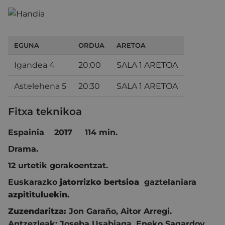
EGUNA
ORDUA
ARETOA
Igandea 4
20:00
SALA 1 ARETOA
Astelehena 5
20:30
SALA 1 ARETOA
Fitxa teknikoa
Espainia 2017 114 min.
Drama.
12 urtetik gorakoentzat.
Euskarazko
jatorrizko bertsioa
gaztelaniara
azpitituluekin.
Zuzendaritza:
Jon Garaño
,
Aitor Arregi.
Antzezleak:
Joseba Usabiaga
,
Eneko Sagardoy
,