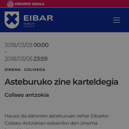
2018/03/03
00:00
-
2018/03/05
23:59
ZINEMA COLISEOA
Asteburuko zine karteldegia
Coliseo antzokia
Hauxe da datorren asteburuan zehar Eibarko
Coliseo Antzokian eskainiko den zinema