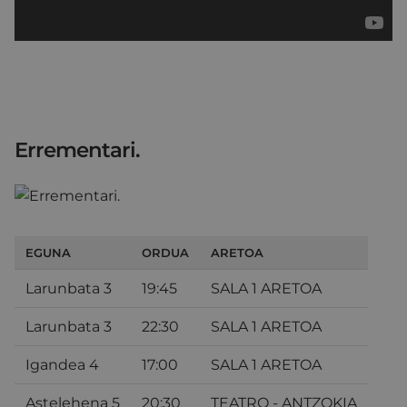
Errementari.
EGUNA
ORDUA
ARETOA
Larunbata 3
19:45
SALA 1 ARETOA
Larunbata 3
22:30
SALA 1 ARETOA
Igandea 4
17:00
SALA 1 ARETOA
Astelehena 5
20:30
TEATRO - ANTZOKIA