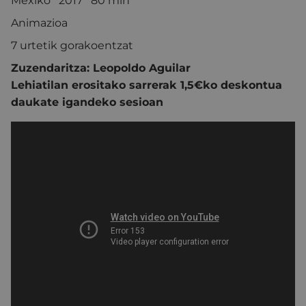
Mexiko 2017 80 min
Animazioa
7 urtetik gorakoentzat
Zuzendaritza: Leopoldo Aguilar
Lehiatilan erositako sarrerak 1,5€ko deskontua
daukate igandeko sesioan