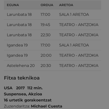
EGUNA
ORDUA
ARETOA
Larunbata 18
17:00
SALA 1 ARETOA
Larunbata 18
19:45
TEATRO - ANTZOKIA
Larunbata 18
22:30
TEATRO - ANTZOKIA
Igandea 19
17:00
SALA 1 ARETOA
Igandea 19
20:00
TEATRO - ANTZOKIA
Astelehena 20
20:30
TEATRO - ANTZOKIA
Fitxa teknikoa
USA 2017 112 min.
Suspensea, Akzioa
16 urtetik gorakoentzat
Zuzendaritza:
Michael Cuesta