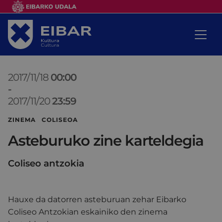
2017/11/18
00:00
-
2017/11/20
23:59
ZINEMA COLISEOA
Asteburuko zine karteldegia
Coliseo antzokia
Hauxe da datorren asteburuan zehar Eibarko
Coliseo Antzokian eskainiko den zinema