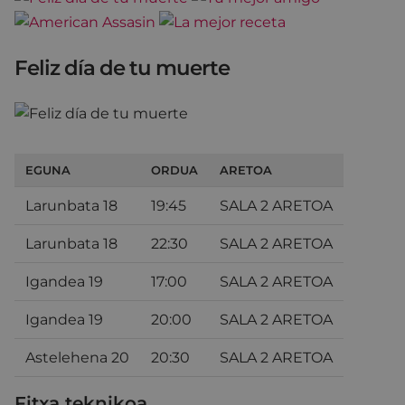
Feliz día de tu muerte
EGUNA
ORDUA
ARETOA
Larunbata 18
19:45
SALA 2 ARETOA
Larunbata 18
22:30
SALA 2 ARETOA
Igandea 19
17:00
SALA 2 ARETOA
Igandea 19
20:00
SALA 2 ARETOA
Astelehena 20
20:30
SALA 2 ARETOA
Fitxa teknikoa