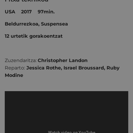
USA 2017 97min.
Beldurrezkoa, Suspensea
12 urtetik gorakoentzat
Zuzendaritza:
Christopher Landon
Reparto:
Jessica Rothe, Israel Broussard, Ruby
Modine