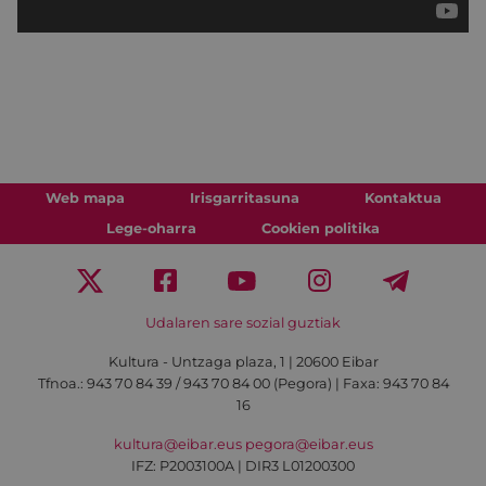
Web mapa
Irisgarritasuna
Kontaktua
Lege-oharra
Cookien politika
Udalaren sare sozial guztiak
Kultura - Untzaga plaza, 1 | 20600 Eibar
Tfnoa.:
943 70 84 39 / 943 70 84 00 (Pegora)
| Faxa: 943 70 84
16
kultura@eibar.eus
pegora@eibar.eus
IFZ: P2003100A | DIR3 L01200300