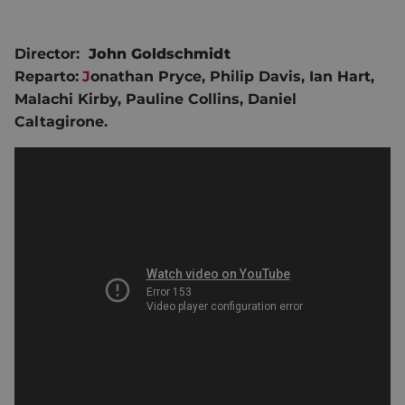
Director:
John Goldschmidt
Reparto:
J
onathan Pryce, Philip Davis, Ian Hart,
Malachi Kirby, Pauline Collins, Daniel
Caltagirone.