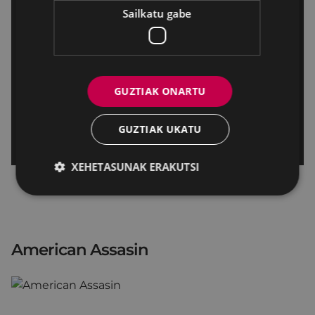
Sailkatu gabe
GUZTIAK ONARTU
GUZTIAK UKATU
XEHETASUNAK ERAKUTSI
American Assasin