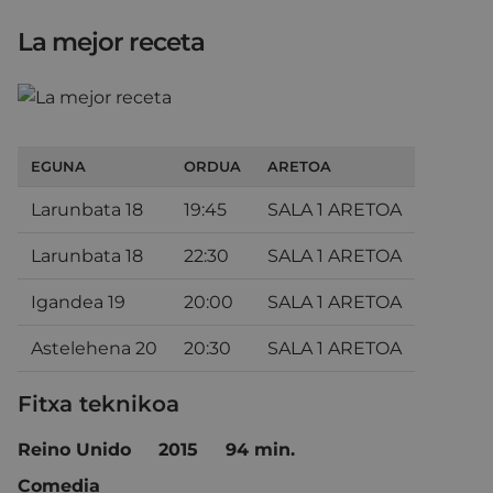
La mejor receta
EGUNA
ORDUA
ARETOA
Larunbata 18
19:45
SALA 1 ARETOA
Larunbata 18
22:30
SALA 1 ARETOA
Igandea 19
20:00
SALA 1 ARETOA
Astelehena 20
20:30
SALA 1 ARETOA
Fitxa teknikoa
Reino Unido 2015 94 min.
Comedia