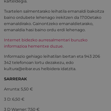
karteldegia.
Txartelen salmentarako leihatila emanaldi bakoitza
baino ordubete lehenago irekitzen da 17:00etako
emanaldirako. Gainontzeko emanaldietarako,
emanaldia hasi baino ordu erdi lehenago.
Internet bidezko aurresalmentari buruzko
informazioa hementxe duzue
.
Informazio gehiago leihatilan bertan eta 943 206
342 telefonoan lortu dezakezu, edo
kultura@eibar.eus helbidera idatzita.
SARRERAK
Arrunta
:
5,50 €
3 D: 6,50 €
3 D Warner: 7,50 €