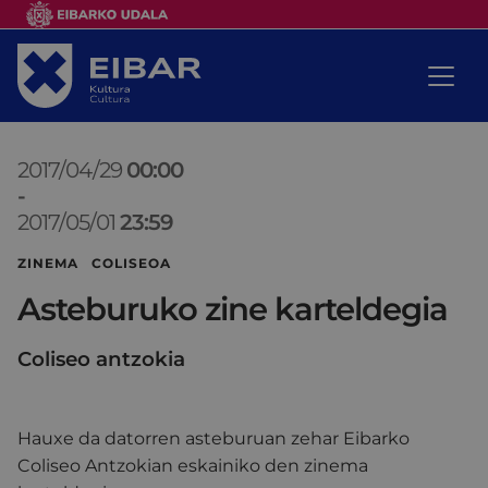
2017/04/29
00:00
-
2017/05/01
23:59
ZINEMA COLISEOA
Asteburuko zine karteldegia
Coliseo antzokia
Hauxe da datorren asteburuan zehar Eibarko
Coliseo Antzokian eskainiko den zinema