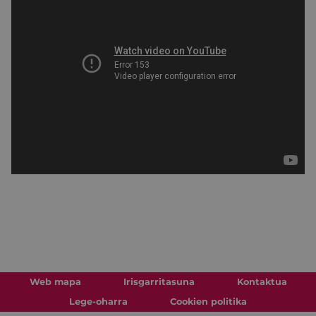
Web mapa
Irisgarritasuna
Kontaktua
Lege-oharra
Cookien politika