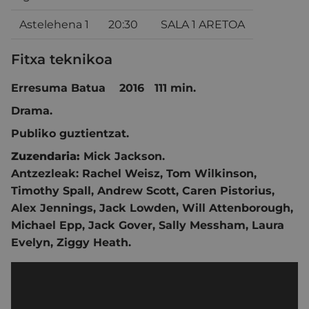
Astelehena 1
20:30
SALA 1 ARETOA
Fitxa teknikoa
Erresuma Batua 2016 111 min.
Drama.
Publiko guztientzat.
Zuzendaria:
Mick Jackson.
Antzezleak: Rachel Weisz, Tom Wilkinson,
Timothy Spall, Andrew Scott, Caren Pistorius,
Alex Jennings, Jack Lowden, Will Attenborough,
Michael Epp, Jack Gover, Sally Messham, Laura
Evelyn, Ziggy Heath.