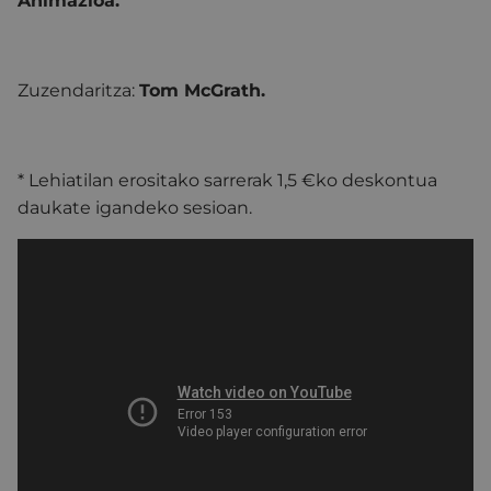
Animazioa.
Zuzendaritza:
Tom McGrath.
* Lehiatilan erositako sarrerak 1,5 €ko deskontua
daukate igandeko sesioan.