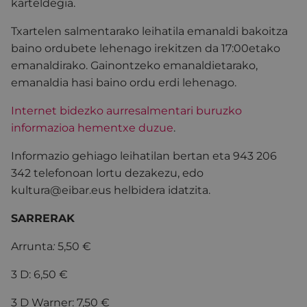
karteldegia.
Txartelen salmentarako leihatila emanaldi bakoitza
baino ordubete lehenago irekitzen da 17:00etako
emanaldirako. Gainontzeko emanaldietarako,
emanaldia hasi baino ordu erdi lehenago.
Internet bidezko aurresalmentari buruzko
informazioa hementxe duzue
.
Informazio gehiago leihatilan bertan eta 943 206
342 telefonoan lortu dezakezu, edo
kultura@eibar.eus helbidera idatzita.
SARRERAK
Arrunta
:
5,50 €
3 D: 6,50 €
3 D Warner: 7,50 €