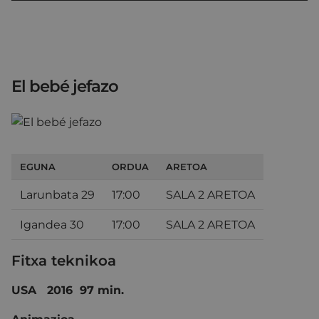
El bebé jefazo
EGUNA
ORDUA
ARETOA
Larunbata 29
17:00
SALA 2 ARETOA
Igandea 30
17:00
SALA 2 ARETOA
Fitxa teknikoa
USA 2016 97 min.