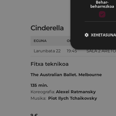
Behar-
beharrezkoa
Cinderella
XEHETASUNA
EGUNA
ORDUA
ARETOA
Larunbata 22
19:45
SALA 2 ARET
Fitxa teknikoa
The Australian Ballet. Melbourne
135 min.
Koreografia:
Alexei Ratmansky
Musika:
Piot Ilych Tchaikovsky
9 €