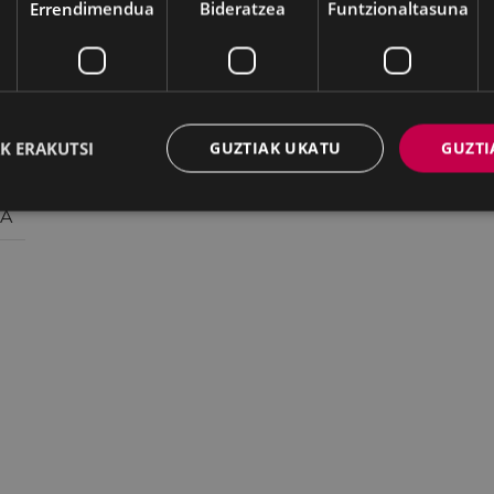
Errendimendua
Bideratzea
Funtzionaltasuna
K ERAKUTSI
GUZTIAK UKATU
GUZTI
OA