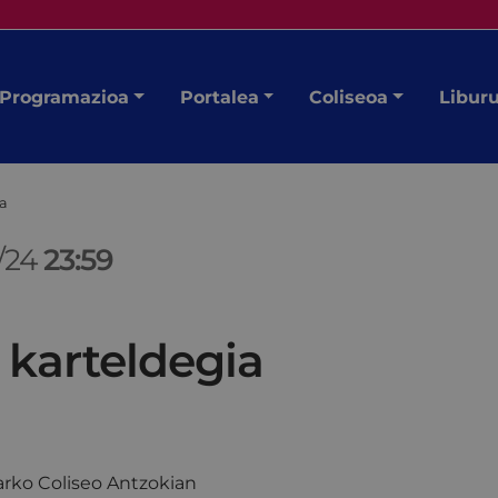
Programazioa
Portalea
Coliseoa
Libur
ia
/24
23:59
 karteldegia
rko Coliseo Antzokian