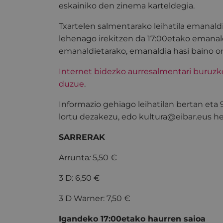
eskainiko den zinema karteldegia.
Txartelen salmentarako leihatila emanald
lehenago irekitzen da 17:00etako emanal
emanaldietarako, emanaldia hasi baino o
Internet bidezko aurresalmentari buruz
duzue
.
Informazio gehiago leihatilan bertan eta
lortu dezakezu, edo kultura@eibar.eus hel
SARRERAK
Arrunta
:
5,50 €
3 D: 6,50 €
3 D Warner: 7,50 €
Igandeko 17:00etako haurren saioa