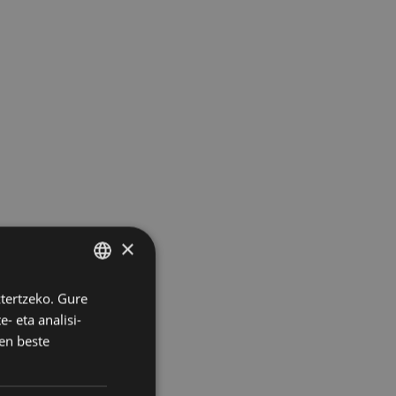
×
ztertzeko. Gure
BASQUE
- eta analisi-
SPANISH
en beste