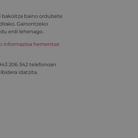
i bakoitza baino ordubete
dirako. Gainontzeko
rdu erdi lehenago.
ko informazioa hementxe
 943 206 342 telefonoan
bidera idatzita.