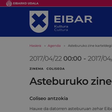
Hasiera
Agenda
Asteburuko zine karteldeg
2017/04/22
00:00
-
2017/04
ZINEMA COLISEOA
Asteburuko zine
Coliseo antzokia
Hauxe da datorren asteburuan zehar Eiba