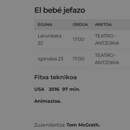
El bebé jefazo
EGUNA
ORDUA
ARETOA
Larunbata
TEATRO -
17:00
22
ANTZOKIA
TEATRO -
Igandea 23
17:00
ANTZOKIA
Fitxa teknikoa
USA 2016 97 min.
Animazioa.
Zuzendaritza:
Tom McGrath.