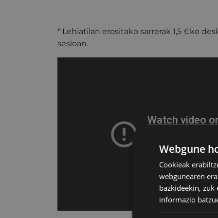
* Lehiatilan erositako sarrerak 1,5 €ko 
sesioan.
Webgune hon
Cookieak erabiltz
webgunearen erabi
bazkideekin, zuk 
informazio batzu