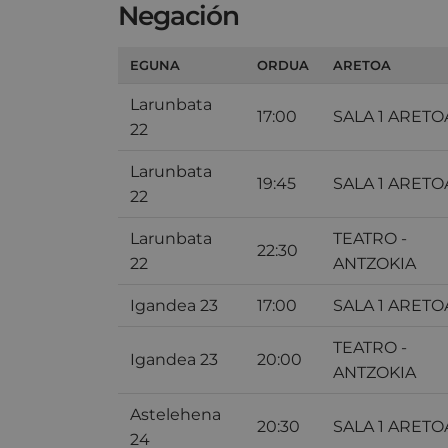
Negación
EGUNA
ORDUA
ARETOA
Larunbata
17:00
SALA 1 ARETO
22
Larunbata
19:45
SALA 1 ARETO
22
Larunbata
TEATRO -
22:30
22
ANTZOKIA
Igandea 23
17:00
SALA 1 ARETO
TEATRO -
Igandea 23
20:00
ANTZOKIA
Astelehena
20:30
SALA 1 ARETO
24