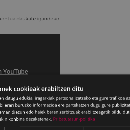
deskontua daukate igandeko
ek cookieak erabiltzen ditu
en ditugu edukia, iragarkiak pertsonalizatzeko eta gure trafikoa a
lerari buruzko informazioa ere partekatzen dugu gure publizitate
eman diezun edo haiek beren zerbitzuak erabiltzeagatik bildu dut
ekin konbina dezaketenak.
Pribatutasun-politika