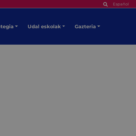
Español
utegia
Udal eskolak
Gazteria