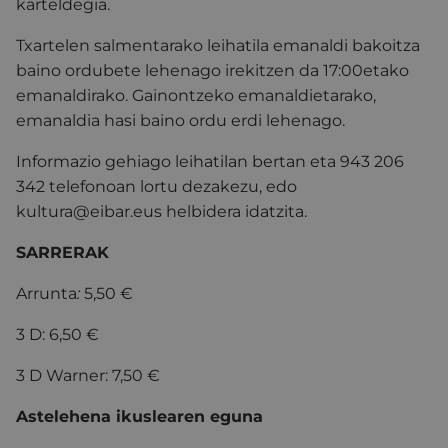
karteldegia.
Txartelen salmentarako leihatila emanaldi bakoitza
baino ordubete lehenago irekitzen da 17:00etako
emanaldirako. Gainontzeko emanaldietarako,
emanaldia hasi baino ordu erdi lehenago.
Informazio gehiago leihatilan bertan eta 943 206
342 telefonoan lortu dezakezu, edo
kultura@eibar.eus helbidera idatzita.
SARRERAK
Arrunta
:
5,50 €
3 D: 6,50 €
3 D Warner: 7,50 €
Astelehena ikuslearen eguna