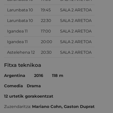
Larunbata 10
19:45
SALA 2 ARETOA
Larunbata 10
22:30
SALA 2 ARETOA
Igandea 11
17:00
SALA 2 ARETOA
Igandea 11
20:00
SALA 2 ARETOA
Astelehena 12
20:30
SALA 2 ARETOA
Fitxa teknikoa
Argentina 2016 118 m
Comedia Drama
12 urtetik gorakoentzat
Zuzendaritza:
Mariano Cohn, Gaston Duprat