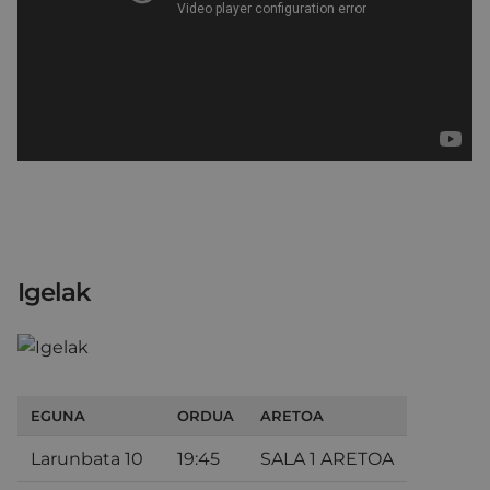
Igelak
EGUNA
ORDUA
ARETOA
Larunbata 10
19:45
SALA 1 ARETOA