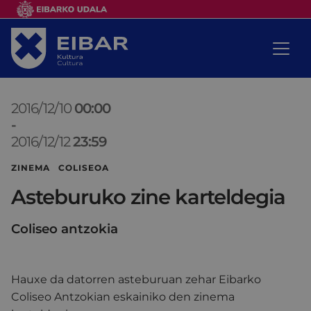
2016/12/10
00:00
-
2016/12/12
23:59
ZINEMA COLISEOA
Asteburuko zine karteldegia
Coliseo antzokia
Hauxe da datorren asteburuan zehar Eibarko
Coliseo Antzokian eskainiko den zinema