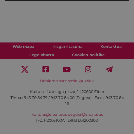
Web mapa
Irisgarritasuna
Kontaktua
Lege-oharra
Cookien politika
Udalaren sare sozial guztiak
Kultura - Untzaga plaza, 1 | 20600 Eibar
Tfnoa.:
943 70 84 39 / 943 70 84 00 (Pegora)
| Faxa: 943 70 84
16
kultura@eibar.eus
pegora@eibar.eus
IFZ: P2003100A | DIR3 L01200300