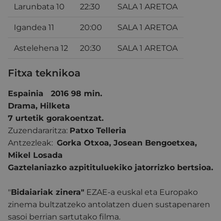
Larunbata 10
22:30
SALA 1 ARETOA
Igandea 11
20:00
SALA 1 ARETOA
Astelehena 12
20:30
SALA 1 ARETOA
Fitxa teknikoa
Espainia 2016 98 min.
Drama, Hilketa
7 urtetik gorakoentzat.
Zuzendararitza:
Patxo Telleria
Antzezleak:
Gorka Otxoa, Josean Bengoetxea,
Mikel Losada
Gaztelaniazko azpitituluekiko jatorrizko bertsioa.
"
Bidaiariak zinera"
EZAE-a euskal eta Europako
zinema bultzatzeko antolatzen duen sustapenaren
sasoi berrian sartutako filma.