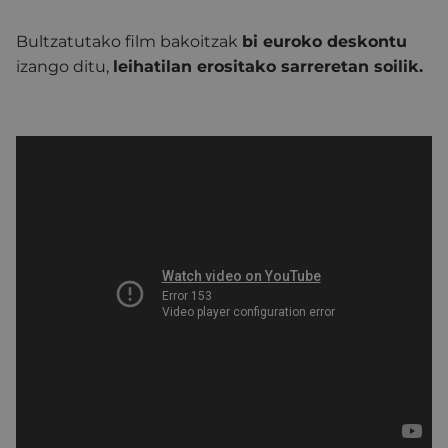
Bultzatutako film bakoitzak
bi euroko deskontu
izango ditu,
leihatilan erositako sarreretan soilik.