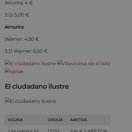
Arrunta
:
4 €
3 D: 5,00 €
Arrunta
Warner: 4,50 €
3 D Warner: 6,50 €
El ciudadano ilustre
EGUNA
ORDUA
ARETOA
Larunbata 10
17:00
SALA 2 ARETOA