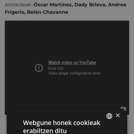
Antzezleak:
Óscar Martínez, Dady Brieva, Andrea
Frigerio, Belén Chavanne
×
Webgune honek cookieak
erabiltzen ditu
BASQUE