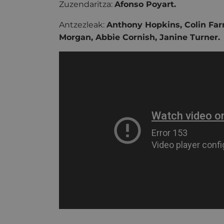
Zuzendaritza:
Afonso Poyart.
Antzezleak:
Anthony Hopkins, Colin Farr
Morgan, Abbie Cornish, Janine Turner.