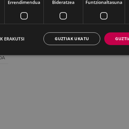
Errendimendua
Bideratzea
Funtzionaltasuna
OA
OA
K ERAKUTSI
GUZTIAK UKATU
GUZTI
OA
OA