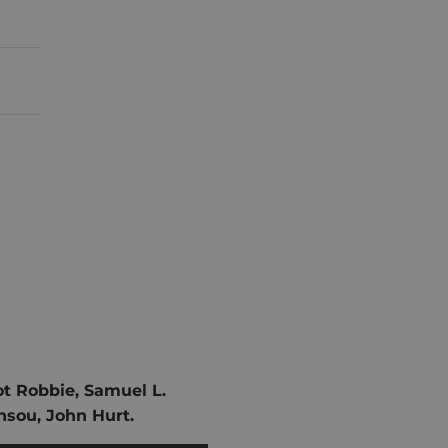
t Robbie, Samuel L.
nsou, John Hurt.