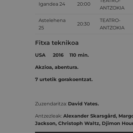
TEATRO-
Igandea 24
20:00
ANTZOKIA
Astelehena
TEATRO-
20:30
25
ANTZOKIA
Fitxa teknikoa
USA
2016 110 min.
Akzioa, abentura.
7 urtetik gorakoentzat.
Zuzendaritza:
David Yates.
Antzezleak:
Alexander Skarsgård, Margo
Jackson, Christoph Waltz, Djimon Hou