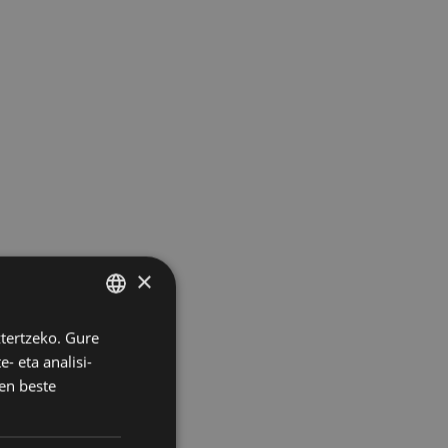
×
ztertzeko. Gure
BASQUE
- eta analisi-
SPANISH
en beste