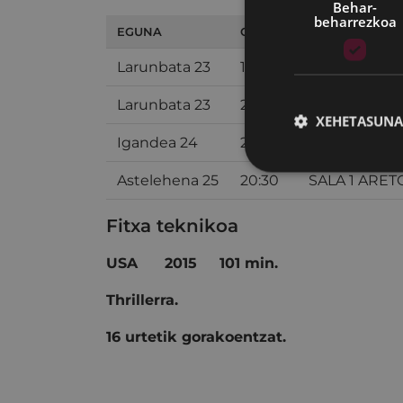
Behar-
beharrezkoa
EGUNA
ORDUA
ARETOA
Larunbata 23
19:45
SALA 1 ARET
Larunbata 23
22:30
SALA 1 ARET
XEHETASUNA
Igandea 24
20:00
SALA 1 ARET
Astelehena 25
20:30
SALA 1 ARET
Fitxa teknikoa
USA
2015
101 min.
Thrillerra.
16 urtetik gorakoentzat.