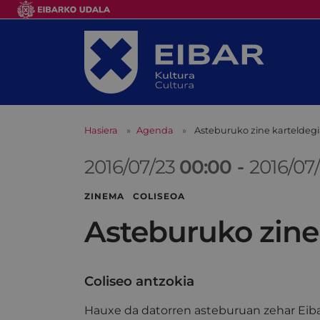
Hasiera
Agenda
Asteburuko zine karteldeg
2016/07/23
00:00
-
2016/07
ZINEMA COLISEOA
Asteburuko zine
Coliseo antzokia
Hauxe da datorren asteburuan zehar Eiba