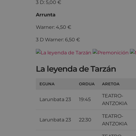
3 D: 5,00 €
Arrunta
Warner: 4,50 €
3 D Warner: 6,50 €
La leyenda de Tarzán
EGUNA
ORDUA
ARETOA
TEATRO-
Larunbata 23
19:45
ANTZOKIA
TEATRO-
Larunbata 23
22:30
ANTZOKIA