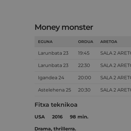
Money monster
EGUNA
ORDUA
ARETOA
Larunbata 23
19:45
SALA 2 ARE
Larunbata 23
22:30
SALA 2 ARE
Igandea 24
20:00
SALA 2 ARE
Astelehena 25
20:30
SALA 2 ARE
Fitxa teknikoa
USA
2016
98 min.
Drama, thrillerra.