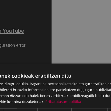
ek cookieak erabiltzen ditu
en ditugu edukia, iragarkiak pertsonalizatzeko eta gure trafikoa a
lerari buruzko informazioa ere partekatzen dugu gure publizitate
eman diezun edo haiek beren zerbitzuak erabiltzeagatik bildu dut
ekin konbina dezaketenak.
Pribatutasun-politika