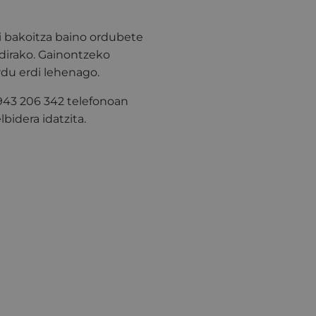
i bakoitza baino ordubete
dirako. Gainontzeko
rdu erdi lehenago.
 943 206 342 telefonoan
bidera idatzita.