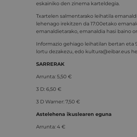
eskainiko den zinema karteldegia.
Txartelen salmentarako leihatila emanald
lehenago irekitzen da 17:00etako emanal
emanaldietarako, emanaldia hasi baino o
Informazio gehiago leihatilan bertan eta
lortu dezakezu, edo kultura@eibar.eus hel
SARRERAK
Arrunta
:
5,50 €
3 D: 6,50 €
3 D Warner: 7,50 €
Astelehena ikuslearen eguna
Arrunta
:
4 €