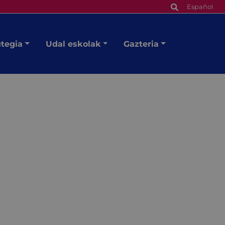
Español
utegia
Udal eskolak
Gazteria