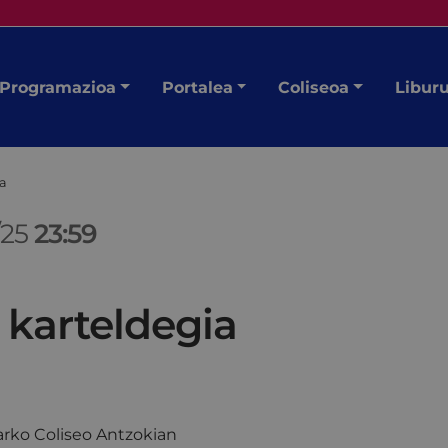
Programazioa
Portalea
Coliseoa
Libur
ia
/25
23:59
 karteldegia
rko Coliseo Antzokian