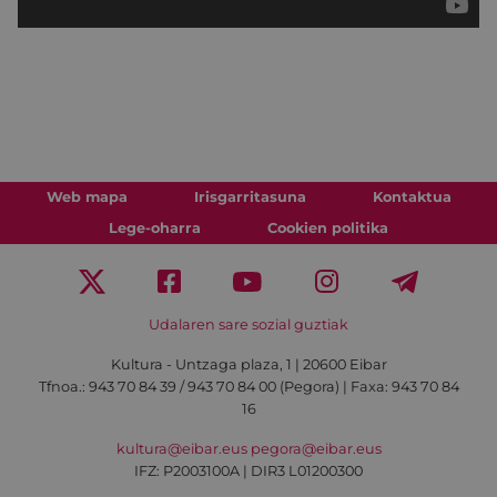
Web mapa
Irisgarritasuna
Kontaktua
Lege-oharra
Cookien politika
Udalaren sare sozial guztiak
Kultura - Untzaga plaza, 1 | 20600 Eibar
Tfnoa.:
943 70 84 39 / 943 70 84 00 (Pegora)
| Faxa: 943 70 84
16
kultura@eibar.eus
pegora@eibar.eus
IFZ: P2003100A | DIR3 L01200300