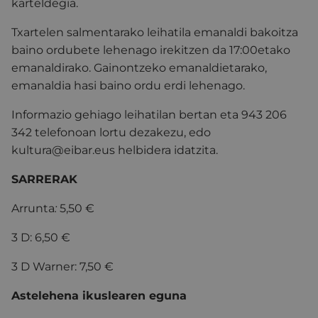
karteldegia.
Txartelen salmentarako leihatila emanaldi bakoitza
baino ordubete lehenago irekitzen da 17:00etako
emanaldirako. Gainontzeko emanaldietarako,
emanaldia hasi baino ordu erdi lehenago.
Informazio gehiago leihatilan bertan eta 943 206
342 telefonoan lortu dezakezu, edo
kultura@eibar.eus helbidera idatzita.
SARRERAK
Arrunta
:
5,50 €
3 D: 6,50 €
3 D Warner: 7,50 €
Astelehena ikuslearen eguna