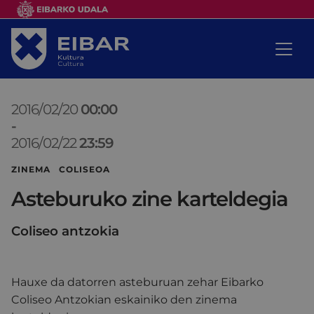
2016/02/20
00:00
-
2016/02/22
23:59
ZINEMA COLISEOA
Asteburuko zine karteldegia
Coliseo antzokia
Hauxe da datorren asteburuan zehar Eibarko
Coliseo Antzokian eskainiko den zinema