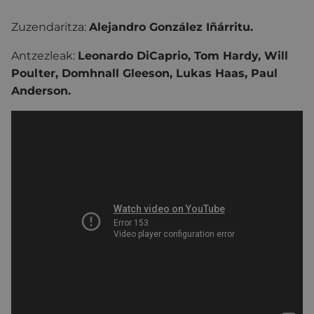
Zuzendaritza:
Alejandro González Iñárritu.
Antzezleak:
Leonardo DiCaprio, Tom Hardy, Will
Poulter, Domhnall Gleeson, Lukas Haas, Paul
Anderson.