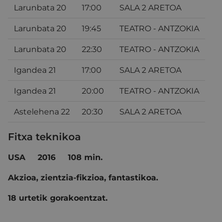
Larunbata 20
17:00
SALA 2 ARETOA
Larunbata 20
19:45
TEATRO - ANTZOKIA
Larunbata 20
22:30
TEATRO - ANTZOKIA
Igandea 21
17:00
SALA 2 ARETOA
Igandea 21
20:00
TEATRO - ANTZOKIA
Astelehena 22
20:30
SALA 2 ARETOA
Fitxa teknikoa
USA 2016 108 min.
Akzioa, zientzia-fikzioa, fantastikoa.
18 urtetik gorakoentzat.