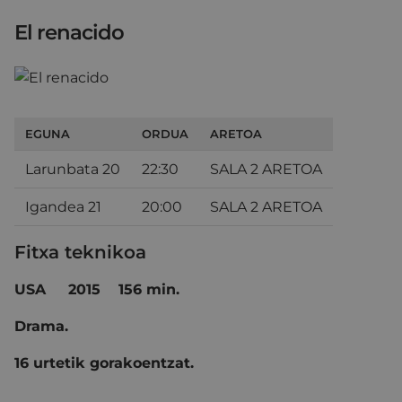
El renacido
EGUNA
ORDUA
ARETOA
Larunbata 20
22:30
SALA 2 ARETOA
Igandea 21
20:00
SALA 2 ARETOA
Fitxa teknikoa
USA
2015
156 min.
Drama.
16 urtetik gorakoentzat.