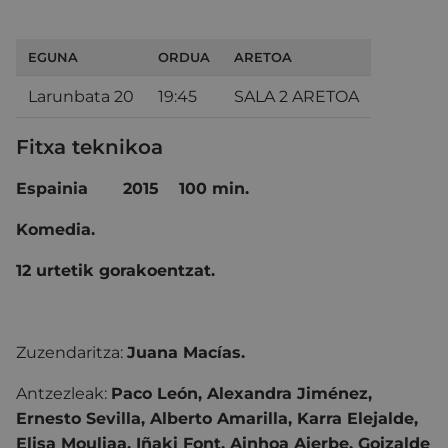
EGUNA
ORDUA
ARETOA
Larunbata 20
19:45
SALA 2 ARETOA
Fitxa teknikoa
Espainia
2015 100 min.
Komedia.
12 urtetik gorakoentzat.
Zuzendaritza:
Juana Macías.
Antzezleak:
Paco León, Alexandra Jiménez,
Ernesto Sevilla, Alberto Amarilla, Karra Elejalde,
Elisa Mouliaa, Iñaki Font, Ainhoa Aierbe, Goizalde