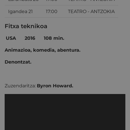
Igandea 21
17:00
TEATRO - ANTZOKIA
Fitxa teknikoa
USA 2016 108 min.
Animazioa, komedia, abentura.
Denontzat.
Zuzendaritza:
Byron Howard.