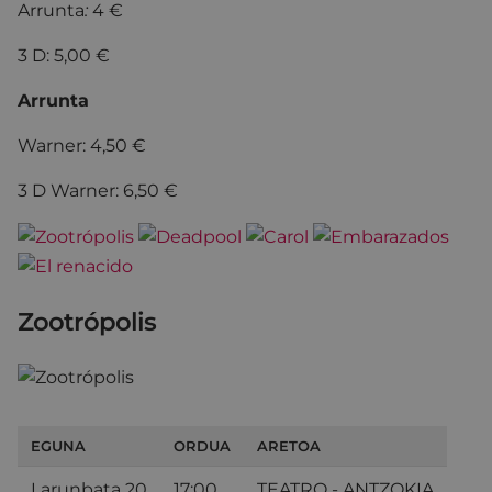
Arrunta
:
4 €
3 D: 5,00 €
Arrunta
Warner: 4,50 €
3 D Warner: 6,50 €
Zootrópolis
EGUNA
ORDUA
ARETOA
Larunbata 20
17:00
TEATRO - ANTZOKIA