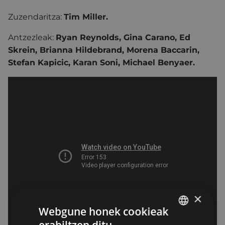
Zuzendaritza:
Tim Miller.
Antzezleak:
Ryan Reynolds, Gina Carano, Ed
Skrein, Brianna Hildebrand, Morena Baccarin,
Stefan Kapicic, Karan Soni, Michael Benyaer.
×
Webgune honek cookieak
erabiltzen ditu