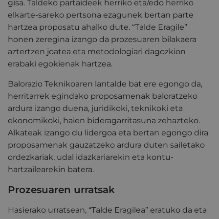
gisa. Taldeko partaideek herriko eta/edo herriko
elkarte-sareko pertsona ezagunek bertan parte
hartzea proposatu ahalko dute. “Talde Eragile”
honen zeregina izango da prozesuaren bilakaera
aztertzen joatea eta metodologiari dagozkion
erabaki egokienak hartzea.
Balorazio Teknikoaren lantalde bat ere egongo da,
herritarrek egindako proposamenak baloratzeko
ardura izango duena, juridikoki, teknikoki eta
ekonomikoki, haien bideragarritasuna zehazteko.
Alkateak izango du lidergoa eta bertan egongo dira
proposamenak gauzatzeko ardura duten sailetako
ordezkariak, udal idazkariarekin eta kontu-
hartzailearekin batera.
Prozesuaren urratsak
Hasierako urratsean, “Talde Eragilea” eratuko da eta