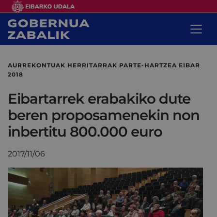
AURREKONTUAK HERRITARRAK PARTE-HARTZEA EIBAR
2018
Eibartarrek erabakiko dute
beren proposamenekin non
inbertitu 800.000 euro
2017/11/06