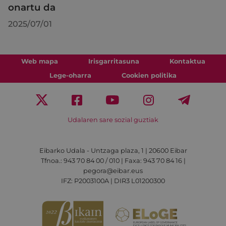
onartu da
2025/07/01
Web mapa
Irisgarritasuna
Kontaktua
Lege-oharra
Cookien politika
Udalaren sare sozial guztiak
Eibarko Udala - Untzaga plaza, 1 | 20600 Eibar
Tfnoa.: 943 70 84 00 / 010 | Faxa: 943 70 84 16 |
pegora@eibar.eus
IFZ: P2003100A | DIR3 L01200300