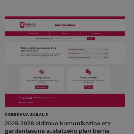
GOBERNUA ZABALIK
2025-2028 aldirako komunikazioa eta
gardentasuna sustatzeko plan berria