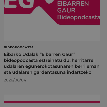
BIDEOPODCASTA
Eibarko Udalak “Eibarren Gaur”
bideopodcasta estreinatu du, herritarrei
udalaren egunerokotasunaren berri eman
eta udalaren gardentasuna indartzeko
2026/06/04