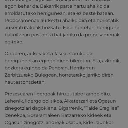
egon behar da. Bakarrik parte hartu ahalko da
erroldatutako herrigunean, eta ez beste batean.
Proposamenak aurkeztu ahalko dira eta horietatik
aukeratutakoak bozkatu. Fase horretan, herrigune
bakoitzean postontzi bat jarriko da proposamenak
egiteko.
Ondoren, aukeraketa-fasea etorriko da
herriguneetan egingo diren bileretan. Eta, azkenik,
bozketa egingo da Pegoran, Herritarren
Zerbitzurako Bulegoan, horretarako jarriko diren
hautestontzietan.
Prozesuaren lidergoak hiru zutabe izango ditu.
Lehenik, lidergo politikoa, Alkatetzari eta Ogasun
zinegotziari dagokiena. Bigarrenik, “Talde Eragilea”
izenekoa, Bozeramaleen Batzarreko kideek eta
Ogasun zinegotzi andreak osatua, kide iraunkor