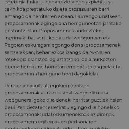
egutegia finkatu; beharrezkoa den azpiegitura
teknikoa prestatuko da eta prozesuaren berri
emango da herritarren artean. Hurrengo urratsean,
proposamenak egingo dira herriguneetan jarritako
postontzietan. Proposamenak aurkezteko,
inprimaki bat sortuko da udal webgunean eta
Pegoran eskuragarri egongo dena (proposamenak
sartzerakoan, beharrezkoa izango da NANaren
fotokopia eranstea, egiaztatzeko ideia aurkezten
duena herrigune horretan erroldatuta dagoela eta
proposamena herrigune horri dagokiola).
Pertsona bakoitzak egokien deritzen
proposamenak aurkeztu ahal izango ditu eta
webgunera igoko dira denak, herritar guztiek haien
berri izan dezaten; erretiratu egingo dira honelako
proposamenak: udal eskumenekoak ez direnak,
proposamena egiten duen pertsonaren
herrigunekoa ez direnak, edo —herri-proiektu