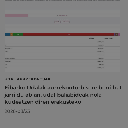
UDAL AURREKONTUAK
Eibarko Udalak aurrekontu-bisore berri bat
jarri du abian, udal-baliabideak nola
kudeatzen diren erakusteko
2026/03/23