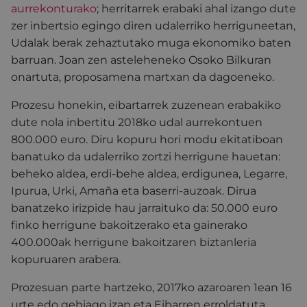
aurrekonturako
; herritarrek erabaki ahal izango dute
zer inbertsio egingo diren udalerriko herriguneetan,
Udalak berak zehaztutako muga ekonomiko baten
barruan. Joan zen asteleheneko Osoko Bilkuran
onartuta, proposamena martxan da dagoeneko.
Prozesu honekin, eibartarrek zuzenean erabakiko
dute nola inbertitu 2018ko udal aurrekontuen
800.000 euro. Diru kopuru hori modu ekitatiboan
banatuko da udalerriko zortzi herrigune hauetan:
beheko aldea, erdi-behe aldea, erdigunea, Legarre,
Ipurua, Urki, Amaña eta baserri-auzoak. Dirua
banatzeko irizpide hau jarraituko da: 50.000 euro
finko herrigune bakoitzerako eta gainerako
400.000ak herrigune bakoitzaren biztanleria
kopuruaren arabera.
Prozesuan parte hartzeko, 2017ko azaroaren 1ean 16
urte edo gehiago izan eta Eibarren erroldatuta