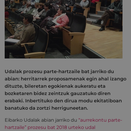
Udalak prozesu parte-hartzaile bat jarriko du
abian: herritarrek proposamenak egin ahal izango
dituzte, bileretan egokienak aukeratu eta
bozketaren bidez zeintzuk gauzatuko diren
erabaki. Inbertituko den dirua modu ekitatiboan
banatuko da zortzi herriguneetan.
Eibarko Udalak abian jarriko du
“aurrekontu parte-
hartzaile” prozesu bat 2018 urteko udal