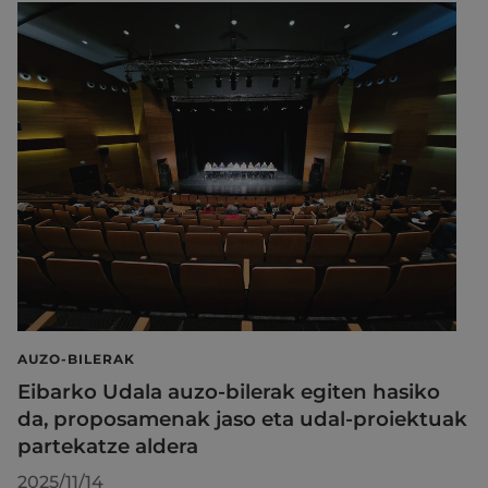
AUZO-BILERAK
Eibarko Udala auzo-bilerak egiten hasiko
da, proposamenak jaso eta udal-proiektuak
partekatze aldera
2025/11/14