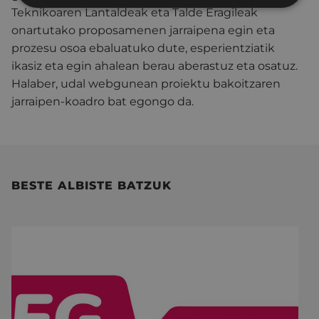
Teknikoaren Lantaldeak eta Talde Eragileak
onartutako proposamenen jarraipena egin eta
prozesu osoa ebaluatuko dute, esperientziatik
ikasiz eta egin ahalean berau aberastuz eta osatuz.
Halaber, udal webgunean proiektu bakoitzaren
jarraipen-koadro bat egongo da.
BESTE ALBISTE BATZUK