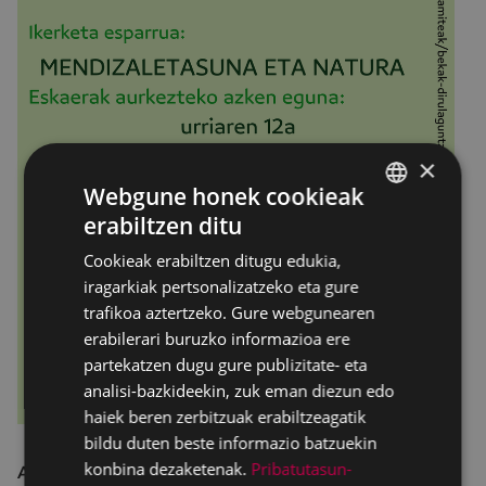
×
Webgune honek cookieak
erabiltzen ditu
BASQUE
Cookieak erabiltzen ditugu edukia,
SPANISH
iragarkiak pertsonalizatzeko eta gure
trafikoa aztertzeko. Gure webgunearen
erabilerari buruzko informazioa ere
partekatzen dugu gure publizitate- eta
analisi-bazkideekin, zuk eman diezun edo
haiek beren zerbitzuak erabiltzeagatik
bildu duten beste informazio batzuekin
konbina dezaketenak.
Pribatutasun-
Aurtengo deialdian landuko den ikerketa