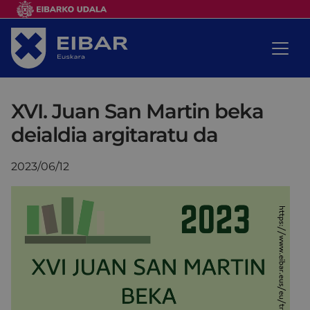
XVI. Juan San Martin beka
deialdia argitaratu da
2023/06/12