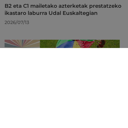
B2 eta C1 mailetako azterketak prestatzeko
ikastaro laburra Udal Euskaltegian
2026/07/13