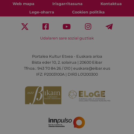
Web mapa
Irisgarritasuna
Kontaktua
Lege-oharra
Cookien politika
Udalaren sare sozial guztiak
Portalea Kultur Etxea - Euskara arloa
Bista eder 10, 2. solairua | 20600 Eibar
Tfnoa.: 943 70 84 26 / 010 | euskara@eibar.eus
IFZ: P2003100A | DIR3 L01200300