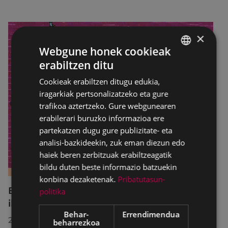
×
Webgune honek cookieak
erabiltzen ditu
BASQUE
Cookieak erabiltzen ditugu edukia,
SPANISH
iragarkiak pertsonalizatzeko eta gure
trafikoa aztertzeko. Gure webgunearen
erabilerari buruzko informazioa ere
partekatzen dugu gure publizitate- eta
analisi-bazkideekin, zuk eman diezun edo
haiek beren zerbitzuak erabiltzeagatik
bildu duten beste informazio batzuekin
konbina dezaketenak.
Pribatutasun-
B2 eta C1 mailetako azterketak prestatzeko
politika
ikastaro laburra Udal Euskaltegian
Behar-
Errendimendua
2026/07/13
beharrezkoa