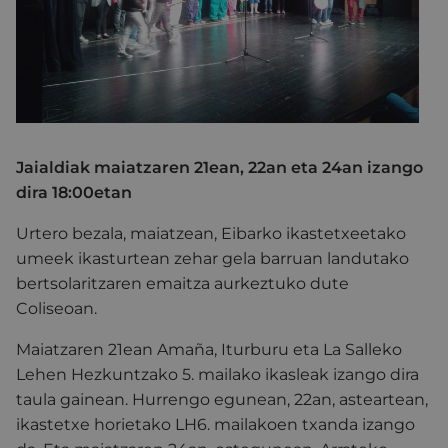
Jaialdiak maiatzaren 21ean, 22an eta 24an izango
dira 18:00etan
Urtero bezala, maiatzean, Eibarko ikastetxeetako
umeek ikasturtean zehar gela barruan landutako
bertsolaritzaren emaitza aurkeztuko dute
Coliseoan.
Maiatzaren 21ean Amaña, Iturburu eta La Salleko
Lehen Hezkuntzako 5. mailako ikasleak izango dira
taula gainean. Hurrengo egunean, 22an, asteartean,
ikastetxe horietako LH6. mailakoen txanda izango