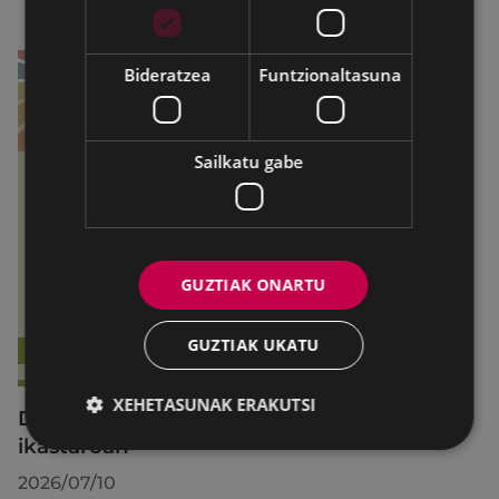
Bideratzea
Funtzionaltasuna
Sailkatu gabe
GUZTIAK ONARTU
GUZTIAK UKATU
XEHETASUNAK ERAKUTSI
Debabarreneko 36 gazte aritu dira Begirale
ikastaroan
2026/07/10