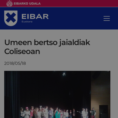
Umeen bertso jaialdiak
Coliseoan
2018/05/18