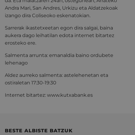
da. Eta maiatzaren 24an, ostegunean, Arrateko
Andra Mari, San Andres, Urkizu eta Aldatzekoak
izango dira Coliseoko eskenatokian.
Sarrerak ikastetxeetan egon dira salgai, baina
aukera dago leihatilan edota internet bitartez
erosteko ere.
Salmenta arrunta: emanaldia baino ordubete
lehenago
Aldez aurreko salmenta: astelehenetan eta
ostiraletan 17:30-19:30
Internet bitartez: www.kutxabank.es
BESTE ALBISTE BATZUK