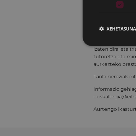
Udal Euskaltegia
arte.
XEHETASUNA
Eibarko Udal Eu
Maila guztiak eska
izaten dira, eta 
tutoretza eta min
aurkezteko prest
Tarifa bereziak d
Informazio gehiago
euskaltegia@eiba
Aurtengo ikastur