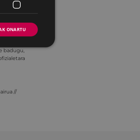
 irailaren 27ra
AK ONARTU
laren 27ra arte.
do arratsaldez
re badugu,
izialetara
airua //