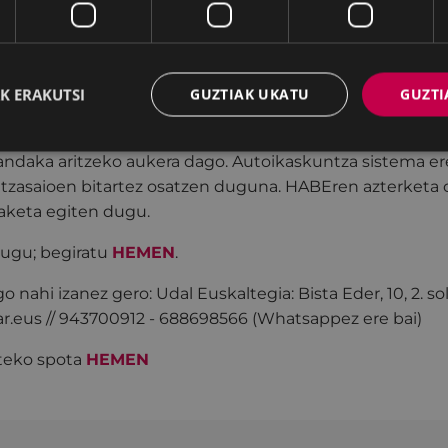
n 2024-2025 ikasturterako matrikula epea zabalik dago
K ERAKUTSI
GUZTIAK UKATU
GUZTI
skaltegian
matrikula egiteko epea zabalik egongo da irai
intzen ditugu, A1, A2, B1, B2, C1 eta C2. Eskolak goizez e
txandaka aritzeko aukera dago. Autoikaskuntza sistema e
tzasaioen bitartez osatzen duguna. HABEren azterketa of
aketa egiten dugu.
itugu; begiratu
HEMEN
.
 nahi izanez gero: Udal Euskaltegia: Bista Eder, 10, 2. sol
r.eus // 943700912 - 688698566 (Whatsappez ere bai)
teko spota
HEMEN