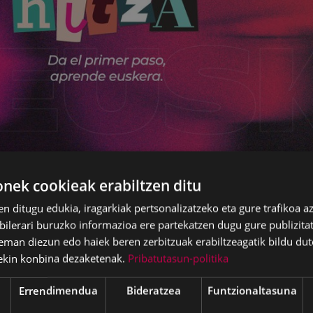
ek cookieak erabiltzen ditu
en ditugu edukia, iragarkiak pertsonalizatzeko eta gure trafikoa a
lerari buruzko informazioa ere partekatzen dugu gure publizitate
eman diezun edo haiek beren zerbitzuak erabiltzeagatik bildu dut
ekin konbina dezaketenak.
Pribatutasun-politika
Errendimendua
Bideratzea
Funtzionaltasuna