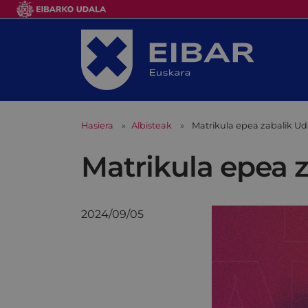
Hasiera
Albisteak
Matrikula epea zabalik Ud
Matrikula epea 
2024/09/05