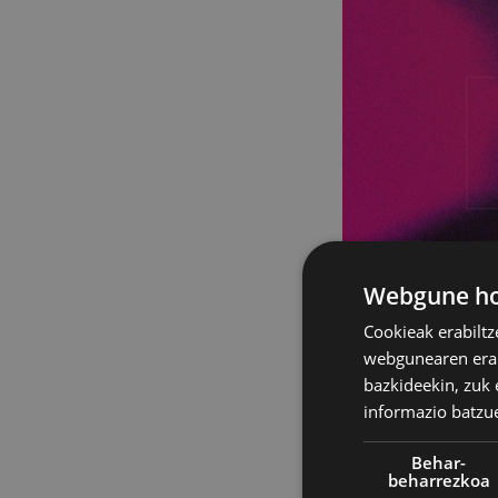
Webgune hon
Cookieak erabiltz
webgunearen erabi
bazkideekin, zuk 
informazio batzu
Behar-
beharrezkoa