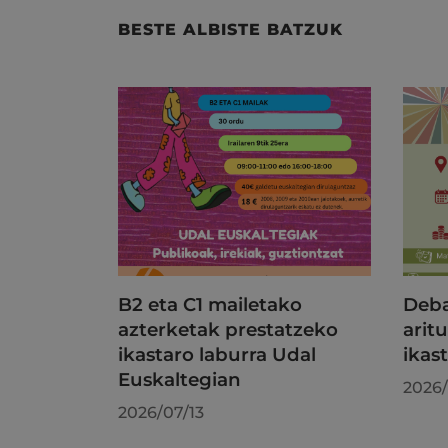
BESTE ALBISTE BATZUK
B2 eta C1 mailetako
Deba
azterketak prestatzeko
aritu
ikastaro laburra Udal
ikas
Euskaltegian
2026/
2026/07/13