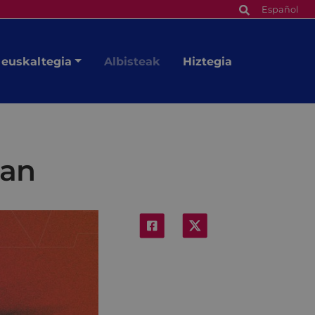
Español
 euskaltegia
Albisteak
Hiztegia
ian