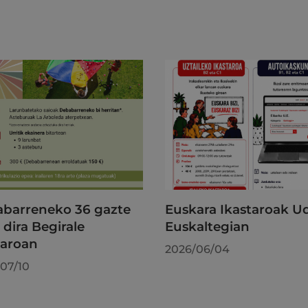
barreneko 36 gazte
Euskara Ikastaroak U
 dira Begirale
Euskaltegian
taroan
2026/06/04
07/10