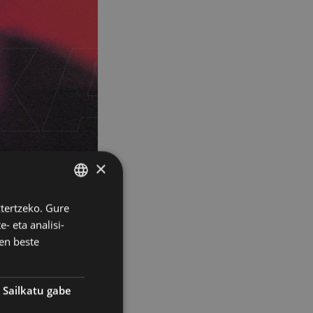
×
ztertzeko. Gure
BASQUE
- eta analisi-
SPANISH
en beste
Sailkatu gabe