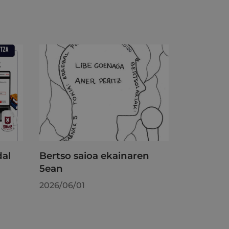
dal
Bertso saioa ekainaren
5ean
2026/06/01