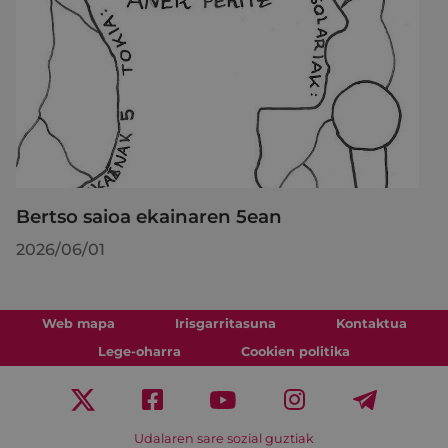
Bertso saioa ekainaren 5ean
2026/06/01
Web mapa
Irisgarritasuna
Kontaktua
Lege-oharra
Cookien politika
Udalaren sare sozial guztiak