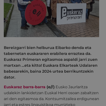
Bereizgarri bien helburua Eibarko denda eta
tabernetan euskararen erabilera erraztea da.
Euskaraz Primeran egitasmoa aspaldi jarri zuen
martxan …eta kitto! Euskara Elkarteak Udalaren
babesarekin, baina 2024 urtea berrikuntzekin
dator.
Euskaraz barra-barra
(e//)
Eusko Jaurlaritza
udalekin lankidetzan Euskal Herri osoan zabaltzen
ari den egitasmoa da. Kontsumitzailea erdigunean
jarri eta estres linguistikoa murrizteko