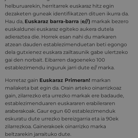
helburuarekin, herritarrek euskaraz hitz egin
dezaketen guneak identifikatzen dituen ikurra da.
Hau da,
Euskaraz barra-barra
(
e//)
markak bezero
euskaldunei euskaraz egiteko aukera dutela
adieraztea die. Horrek esan nahi du markaren
atzean dauden establezimenduetan beti egongo
dela gutxienez euskara zailtasunik gabe ulertzeko
gai den norbait. Eibarren dagoeneko 100
establezimendu inguruk jarri dute e// marka.
Horretaz gain
Euskaraz Primeran!
markan
mailaketa bat egin da. Orain arteko oinarrizkoaz
gain, zilarrezko eta urrezko markak ere badaude,
establezimenduaren euskararen erabileraren
araberakoak. Gaur egun 60 establezimenduk
eskuratu dute urrezko bereizgarria eta ia 90ek
zilarrezkoa. Gainerakoek oinarrizko marka
beltzarekin jarraituko dute.