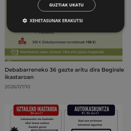
GUZTIAK UKATU
XEHETASUNAK ERAKUTSI
Debabarreneko 36 gazte aritu dira Begirale
ikastaroan
2026/07/10