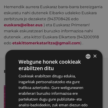
Hemendik aurrera Euskaraz barra-barra bereizgarria
eskuratu nahi dutenek Eibarko udaleko Euskara
zerbitzura jo dezakete (943708426 edo
euskara@eibar.eus
) eta Euskaraz Primeran!
markak eskuratzeari buruzko informazioa nahi
dutenek …eta kitto! Euskara Elkartera (943200918
edo
etakittomerkataritza@gmail.com
) .
×
Webgune honek cookieak
erabiltzen ditu
BASQUE
BESTE ALBISTE BATZUK
Cookieak erabiltzen ditugu edukia,
SPANISH
iragarkiak pertsonalizatzeko eta gure
trafikoa aztertzeko. Gure webgunearen
erabilerari buruzko informazioa ere
partekatzen dugu gure publizitate- eta
analisi-bazkideekin, zuk eman diezun edo