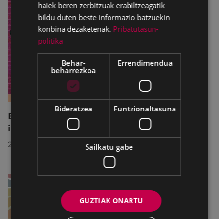
haiek beren zerbitzuak erabiltzeagatik
bildu duten beste informazio batzuekin
konbina dezaketenak.
Pribatutasun-
politika
Behar-
Errendimendua
beharrezkoa
Bideratzea
Funtzionaltasuna
B2 eta C1 mailetako azterketak prestatzeko
ikastaro laburra Udal Euskaltegian
2026/07/13
Sailkatu gabe
GUZTIAK ONARTU