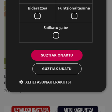
Bideratzea
Funtzionaltasuna
Sailkatu gabe
GUZTIAK ONARTU
GUZTIAK UKATU
Debabarreneko 36 gazte aritu dira Begirale
XEHETASUNAK ERAKUTSI
ikastaroan
2026/07/10