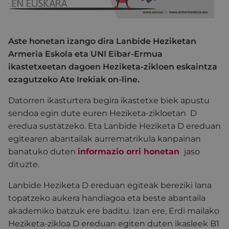
Aste honetan izango dira Lanbide Heziketan
Armeria Eskola eta UNI Eibar-Ermua
ikastetxeetan dagoen Heziketa-zikloen eskaintza
ezagutzeko Ate Irekiak on-line.
Datorren ikasturtera begira ikastetxe biek apustu
sendoa egin dute euren Heziketa-zikloetan D
eredua sustatzeko. Eta Lanbide Heziketa D ereduan
egitearen abantailak aurrematrikula kanpainan
banatuko duten
informazio orri honetan
jaso
dituzte.
Lanbide Heziketa D ereduan egiteak bereziki lana
topatzeko aukera handiagoa eta beste abantaila
akademiko batzuk ere baditu. Izan ere, Erdi mailako
Heziketa-zikloa D ereduan egiten duten ikasleek B1