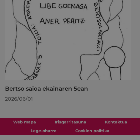
Bertso saioa ekainaren 5ean
2026/06/01
Web mapa
Irisgarritasuna
Kontaktua
Lege-oharra
Cookien politika