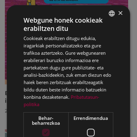
×
Webgune honek cookieak
erabiltzen ditu
BASQUE
Cookieak erabiltzen ditugu edukia,
SPANISH
iragarkiak pertsonalizatzeko eta gure
trafikoa aztertzeko. Gure webgunearen
erabilerari buruzko informazioa ere
partekatzen dugu gure publizitate- eta
analisi-bazkideekin, zuk eman diezun edo
haiek beren zerbitzuak erabiltzeagatik
bildu duten beste informazio batzuekin
B2 eta C1 mailetako azterketak prestatzeko
konbina dezaketenak.
Pribatutasun-
ikastaro laburra Udal Euskaltegian
politika
2026/07/13
Behar-
Errendimendua
beharrezkoa