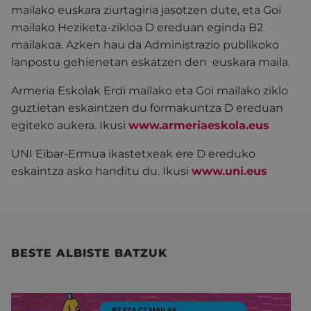
mailako euskara ziurtagiria jasotzen dute, eta Goi
mailako Heziketa-zikloa D ereduan eginda B2
mailakoa. Azken hau da Administrazio publikoko
lanpostu gehienetan eskatzen den euskara maila.
Armeria Eskolak Erdi mailako eta Goi mailako ziklo
guztietan eskaintzen du formakuntza D ereduan
egiteko aukera. Ikusi
www.armeriaeskola.eus
UNI Eibar-Ermua ikastetxeak ere D ereduko
eskaintza asko handitu du. Ikusi
www.uni.eus
BESTE ALBISTE BATZUK