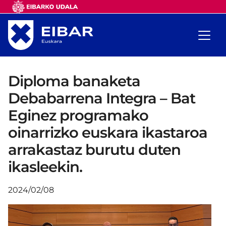
Diploma banaketa
Debabarrena Integra – Bat
Eginez programako
oinarrizko euskara ikastaroa
arrakastaz burutu duten
ikasleekin.
2024/02/08