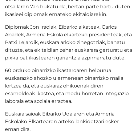
otsailaren 7an bukatu da, bertan parte hartu duten
ikasleei diplomak emateko ekitaldiarekin.
Diplomak Jon Iraolak, Eibarko alkateak, Carlos
Abadek, Armeria Eskola elkarteko presidenteak, eta
Patxi Lejardik, euskara arloko zinegotziak, banatu
dituzte, eta ekitaldian zehar euskarara gerturatu eta
pixka bat ikastearen garrantzia azpimarratu dute.
60 orduko oinarrizko ikastaroaren helburua
euskarazko ahozko ulermenean oinarrizko maila
lortzea da, eta euskaraz ohikoenak diren
esamoldeak ikastea, eta modu horretan integrazio
laborala eta soziala erraztea.
Euskara saioak Eibarko Udalaren eta Armeria
Eskolako Elkartearen arteko lankidetzari esker
eman dira.