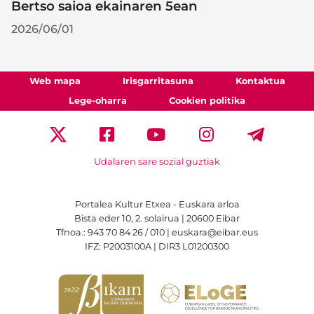
Bertso saioa ekainaren 5ean
2026/06/01
Web mapa
Irisgarritasuna
Kontaktua
Lege-oharra
Cookien politika
Udalaren sare sozial guztiak
Portalea Kultur Etxea - Euskara arloa
Bista eder 10, 2. solairua | 20600 Eibar
Tfnoa.: 943 70 84 26 / 010 | euskara@eibar.eus
IFZ: P2003100A | DIR3 L01200300