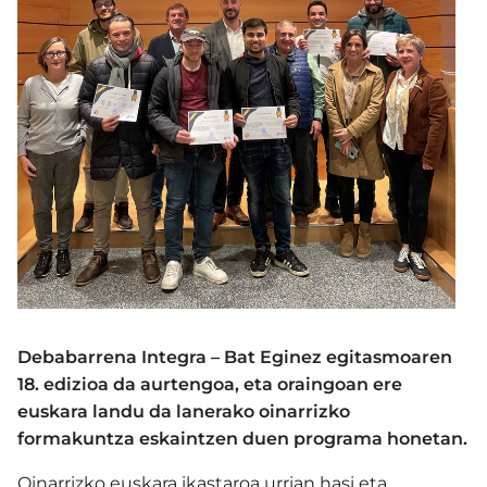
Debabarrena Integra – Bat Eginez egitasmoaren
18. edizioa da aurtengoa, eta oraingoan ere
euskara landu da lanerako oinarrizko
formakuntza eskaintzen duen programa honetan.
Oinarrizko euskara ikastaroa urrian hasi eta