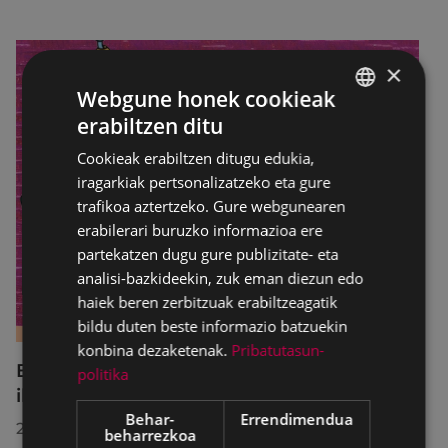
×
Webgune honek cookieak
erabiltzen ditu
BASQUE
Cookieak erabiltzen ditugu edukia,
SPANISH
iragarkiak pertsonalizatzeko eta gure
trafikoa aztertzeko. Gure webgunearen
erabilerari buruzko informazioa ere
partekatzen dugu gure publizitate- eta
analisi-bazkideekin, zuk eman diezun edo
haiek beren zerbitzuak erabiltzeagatik
bildu duten beste informazio batzuekin
konbina dezaketenak.
Pribatutasun-
B2 eta C1 mailetako azterketak prestatzeko
politika
ikastaro laburra Udal Euskaltegian
Behar-
Errendimendua
2026/07/13
beharrezkoa