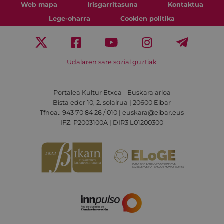
Web mapa
Irisgarritasuna
Kontaktua
Lege-oharra
Cookien politika
Udalaren sare sozial guztiak
Portalea Kultur Etxea - Euskara arloa
Bista eder 10, 2. solairua | 20600 Eibar
Tfnoa.: 943 70 84 26 / 010 | euskara@eibar.eus
IFZ: P2003100A | DIR3 L01200300