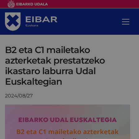
B2 eta C1 mailetako
azterketak prestatzeko
ikastaro laburra Udal
Euskaltegian
2024/08/27