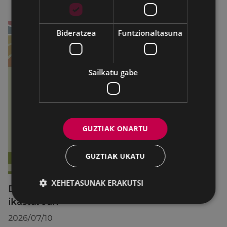
Bideratzea
Funtzionaltasuna
Sailkatu gabe
GUZTIAK ONARTU
GUZTIAK UKATU
XEHETASUNAK ERAKUTSI
Debabarreneko 36 gazte aritu dira Begirale
ikastaroan
2026/07/10