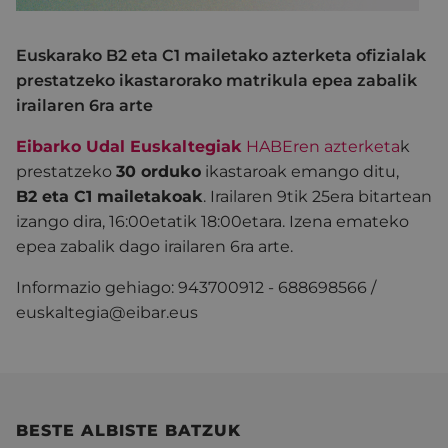
Euskarako B2 eta C1 mailetako azterketa ofizialak
prestatzeko ikastarorako matrikula epea zabalik
irailaren 6ra arte
Eibarko Udal Euskaltegiak
HABEren azterketa
k
prestatzeko
30 orduko
ikastaroak emango ditu,
B2 eta C1 mailetakoak
. Irailaren 9tik 25era bitartean
izango dira, 16:00etatik 18:00etara. Izena emateko
epea zabalik dago irailaren 6ra arte.
Informazio gehiago: 943700912 - 688698566 /
euskaltegia@eibar.eus
BESTE ALBISTE BATZUK