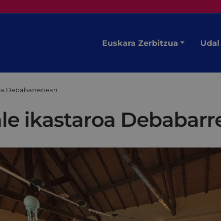
Euskara Zerbitzua
Udal
aroa Debabarrenean
rale ikastaroa Debabar