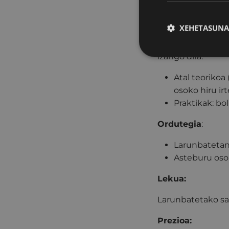
Hona hemen ikas
Iraupena:
XEHETASUNA
Ikastaroaren atal
izango dira.
Atal teorikoa
osoko hiru irt
Praktikak: bol
Ordutegia
:
Larunbatetan 
Asteburu osok
Lekua:
Larunbatetako sai
Prezioa: