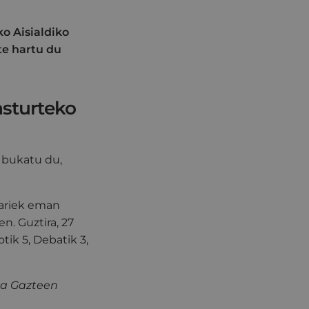
o Aisialdiko
te hartu du
asturteko
 bukatu du,
kariek eman
en. Guztira, 27
tik 5, Debatik 3,
ta Gazteen