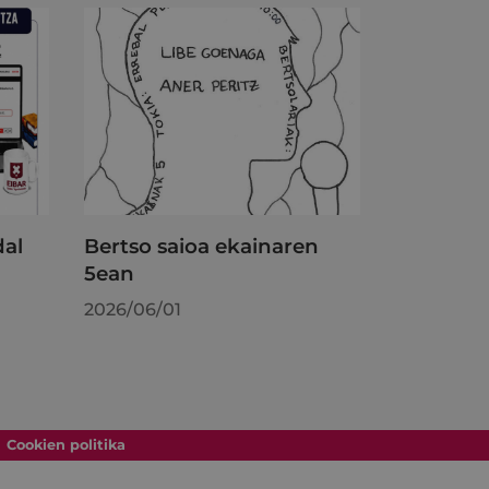
dal
Bertso saioa ekainaren
5ean
2026/06/01
Cookien politika