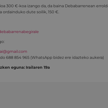
zioa 300 €-koa izango da, da baina Debabarrenean erro
a ordainduko dute soilik, 150 €.
/debabarrenabegirale
go:
bai@gmail.com
do 688 854 965 (WhatsApp bidez ere idazteko aukera)
azken eguna:
Irailaren 19a