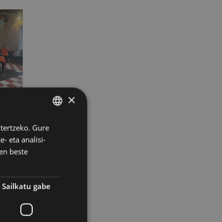
×
ko dute
ztertzeko. Gure
BASQUE
- eta analisi-
SPANISH
en beste
l teorikoa
Sailkatu gabe
a Gazteen