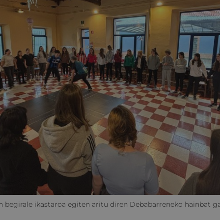
an begirale ikastaroa egiten aritu diren Debabarreneko hainbat g