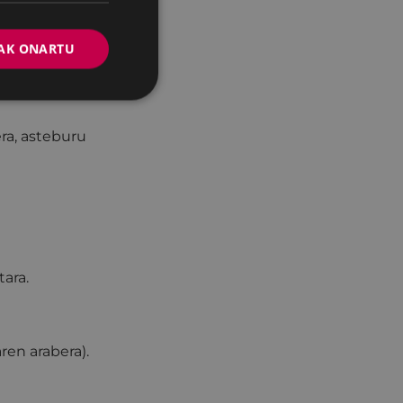
AK ONARTU
bi tutoretza saio
era, asteburu
ara.
ren arabera).