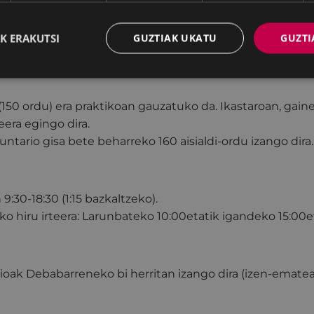
taroaren xehetasunak:
K ERAKUTSI
GUZTIAK UKATU
GUZTI
 teorikoa urrian hasi eta maiatzean bukatuko da. Jarraian 
 (150 ordu) era praktikoan gauzatuko da. Ikastaroan, gain
eera egingo dira.
untario gisa bete beharreko 160 aisialdi-ordu izango dira.
9:30-18:30 (1:15 bazkaltzeko).
o hiru irteera: Larunbateko 10:00etatik igandeko 15:00et
oak Debabarreneko bi herritan izango dira (izen-ematea