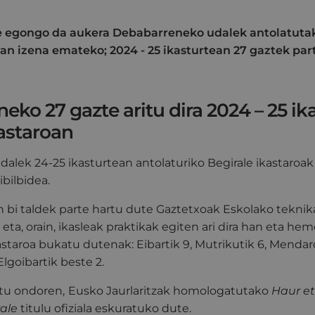
rte egongo da aukera Debabarreneko udalek antolatutak
oan izena emateko; 2024 - 25 ikasturtean 27 gaztek par
ko 27 gazte aritu dira 2024 – 25 ik
kastaroan
alek 24-25 ikasturtean antolaturiko Begirale ikastaroak
bilbidea.
n bi taldek parte hartu dute Gaztetxoak Eskolako tekni
eta, orain, ikasleak praktikak egiten ari dira han eta hem
kastaroa bukatu dutenak: Eibartik 9, Mutrikutik 6, Mendaro
Elgoibartik beste 2.
atu ondoren,
Eusko Jaurlaritzak homologatutako
Haur e
rale
titulu ofiziala eskuratuko dute.