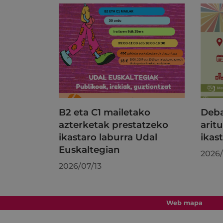
B2 eta C1 mailetako
Deba
azterketak prestatzeko
aritu
ikastaro laburra Udal
ikas
Euskaltegian
2026/
2026/07/13
Web mapa