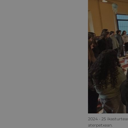
2024 - 25 ikasturte
aterpetxean.