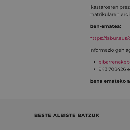
Ikastaroaren pre
matrikularen erdi
Izen-ematea:
https://labur.eus
Informazio gehia
eibarrenake
943 708426 e
Izena emateko 
BESTE ALBISTE BATZUK