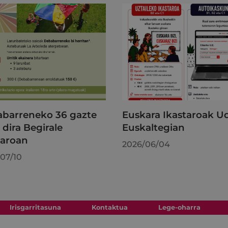
barreneko 36 gazte
Euskara Ikastaroak U
 dira Begirale
Euskaltegian
taroan
2026/06/04
07/10
Irisgarritasuna
Kontaktua
Lege-oharra