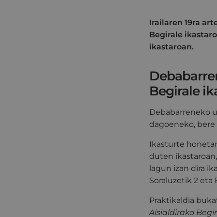
Irailaren 19ra a
Begirale ikastar
ikastaroan.
Debabarrene
Begirale i
Debabarreneko ud
dagoeneko, bere i
Ikasturte honeta
duten ikastaroan, 
lagun izan dira i
Soraluzetik 2 eta 
Praktikaldia buk
Aisialdirako Begi