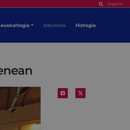
Español
 euskaltegia
Albisteak
Hiztegia
renean