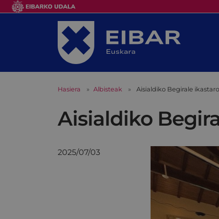
Hasiera
Albisteak
Aisialdiko Begirale ikast
Aisialdiko Begi
2025/07/03