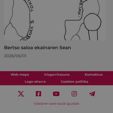
Bertso saioa ekainaren 5ean
2026/06/01
Web mapa
Irisgarritasuna
Kontaktua
Lege-oharra
Cookien politika
Udalaren sare sozial guztiak