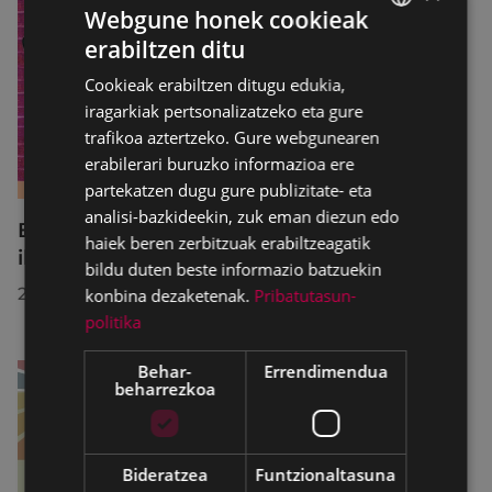
Webgune honek cookieak
erabiltzen ditu
BASQUE
Cookieak erabiltzen ditugu edukia,
SPANISH
iragarkiak pertsonalizatzeko eta gure
trafikoa aztertzeko. Gure webgunearen
erabilerari buruzko informazioa ere
partekatzen dugu gure publizitate- eta
analisi-bazkideekin, zuk eman diezun edo
B2 eta C1 mailetako azterketak prestatzeko
haiek beren zerbitzuak erabiltzeagatik
ikastaro laburra Udal Euskaltegian
bildu duten beste informazio batzuekin
2026/07/13
konbina dezaketenak.
Pribatutasun-
politika
Behar-
Errendimendua
beharrezkoa
Bideratzea
Funtzionaltasuna