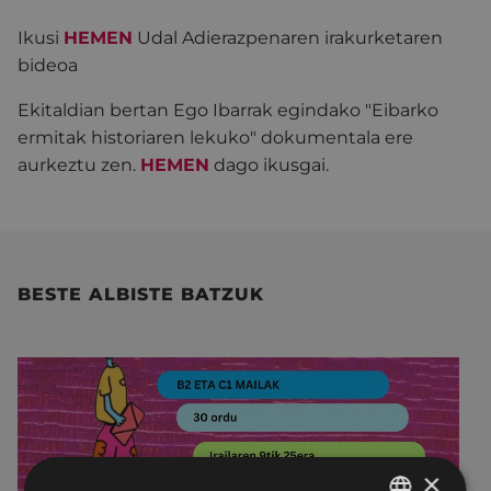
Ikusi
HEMEN
Udal Adierazpenaren irakurketaren
bideoa
Ekitaldian bertan Ego Ibarrak egindako "Eibarko
ermitak historiaren lekuko" dokumentala ere
aurkeztu zen.
HEMEN
dago ikusgai.
BESTE ALBISTE BATZUK
×