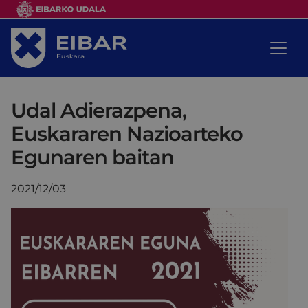
Udal Adierazpena,
Euskararen Nazioarteko
Egunaren baitan
2021/12/03