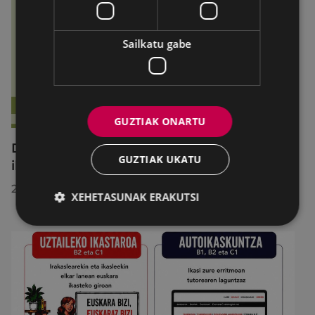
Sailkatu gabe
GUZTIAK ONARTU
Debabarreneko 36 gazte aritu dira Begirale
GUZTIAK UKATU
ikastaroan
2026/07/10
XEHETASUNAK ERAKUTSI