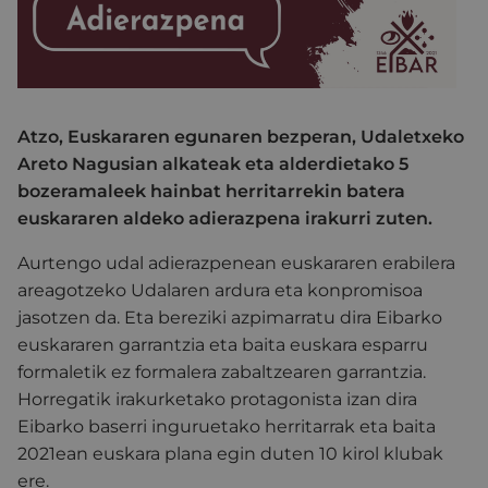
Atzo, Euskararen egunaren bezperan, Udaletxeko
Areto Nagusian alkateak eta alderdietako 5
bozeramaleek hainbat herritarrekin batera
euskararen aldeko adierazpena irakurri zuten.
Aurtengo udal adierazpenean euskararen erabilera
areagotzeko Udalaren ardura eta konpromisoa
jasotzen da. Eta bereziki azpimarratu dira Eibarko
euskararen garrantzia eta baita euskara esparru
formaletik ez formalera zabaltzearen garrantzia.
Horregatik irakurketako protagonista izan dira
Eibarko baserri inguruetako herritarrak eta baita
2021ean euskara plana egin duten 10 kirol klubak
ere.