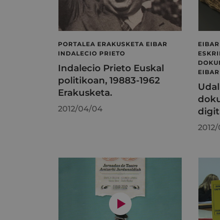
PORTALEA ERAKUSKETA EIBAR
EIBAR
INDALECIO PRIETO
ESKRI
DOKUM
Indalecio Prieto Euskal
EIBA
politikoan, 19883-1962
Udal
Erakusketa.
dok
2012/04/04
digit
2012/