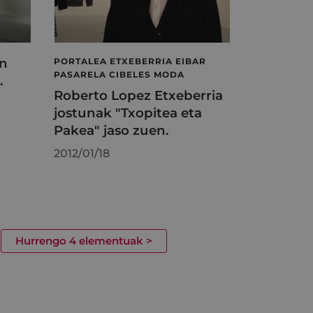
en
PORTALEA ETXEBERRIA EIBAR
PASARELA CIBELES MODA
.
Roberto Lopez Etxeberria
jostunak "Txopitea eta
Pakea" jaso zuen.
2012/01/18
Hurrengo 4 elementuak
>