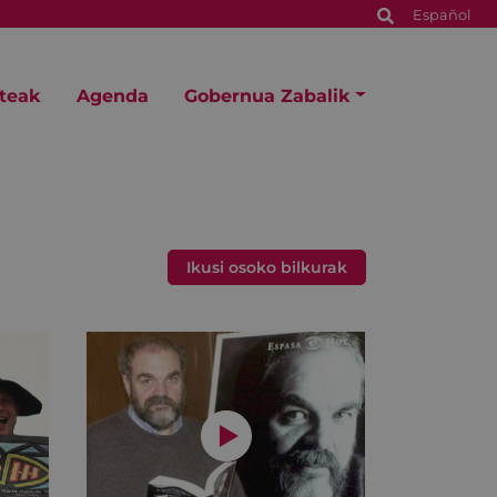
Español
steak
Agenda
Gobernua Zabalik
Ikusi osoko bilkurak