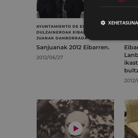
XEHETASUNA
AYUNTAMIENTO DE EIBAR
LANBI
DULZAINEROAK EIBAR SAN
ESKOL
JUANAK DANBORRADA
UNI E
Sanjuanak 2012 Eibarren.
Eiba
Lanb
2012/06/27
ikas
bult
2012/