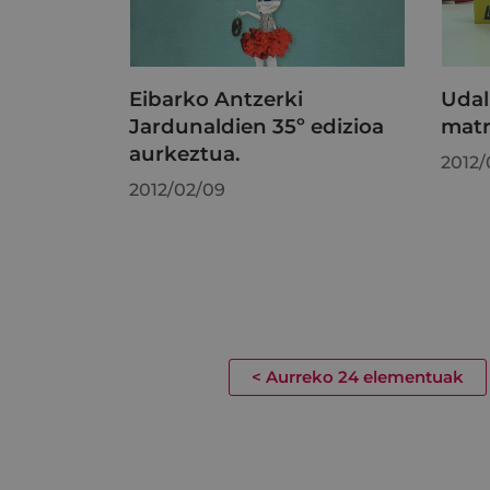
Eibarko Antzerki
Udal
Jardunaldien 35º edizioa
matr
aurkeztua.
2012/
2012/02/09
<
Aurreko 24 elementuak