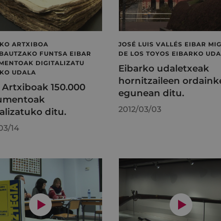
KO ARTXIBOA
JOSÉ LUIS VALLÉS EIBAR MI
BAUTZAKO FUNTSA EIBAR
DE LOS TOYOS EIBARKO UD
ENTOAK DIGITALIZATU
Eibarko udaletxeak
RKO UDALA
hornitzaileen ordaink
 Artxiboak 150.000
egunean ditu.
umentoak
2012/03/03
alizatuko ditu.
03/14