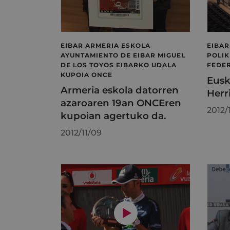
EIBAR ARMERIA ESKOLA
EIBAR
AYUNTAMIENTO DE EIBAR MIGUEL
POLIK
DE LOS TOYOS EIBARKO UDALA
FEDE
KUPOIA ONCE
Eusk
Armeria eskola datorren
Herr
azaroaren 19an ONCEren
2012/
kupoian agertuko da.
2012/11/09