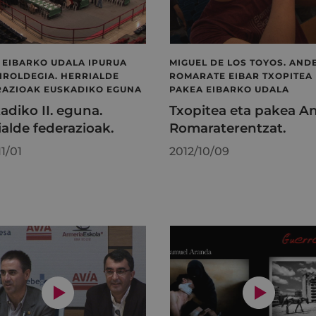
 EIBARKO UDALA IPURUA
MIGUEL DE LOS TOYOS. AND
IROLDEGIA. HERRIALDE
ROMARATE EIBAR TXOPITEA 
RAZIOAK EUSKADIKO EGUNA
PAKEA EIBARKO UDALA
adiko II. eguna.
Txopitea eta pakea A
ialde federazioak.
Romaraterentzat.
11/01
2012/10/09