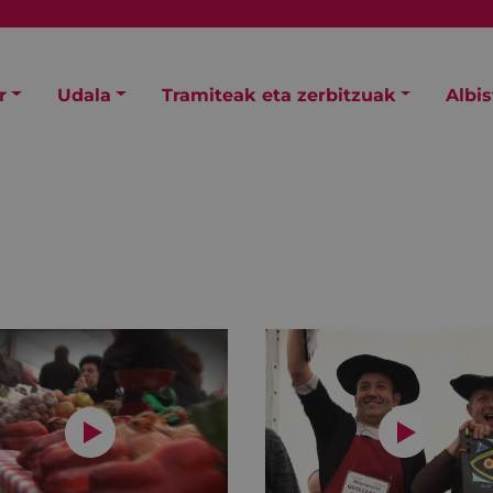
r
Udala
Tramiteak eta zerbitzuak
Albi