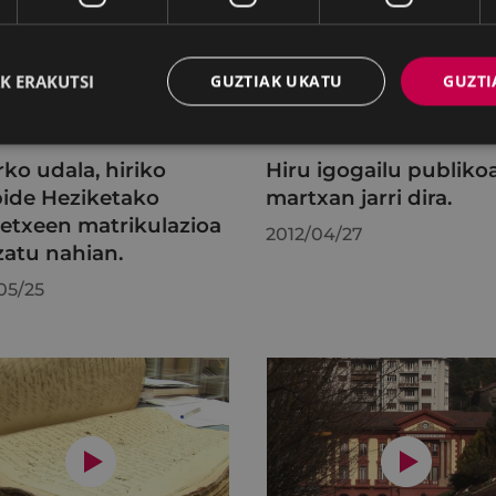
K ERAKUTSI
GUZTIAK UKATU
GUZTI
DE HEZIKETAKO. ARMERIA
IGOGAILU PUBLIKOA
A EIBARKO UDALA EIBAR
INAUGURAZIOA EIBAR EIBA
IBAR ERMUA BHI
UDALA
rko udala, hiriko
Hiru igogailu publiko
ide Heziketako
martxan jarri dira.
tetxeen matrikulazioa
2012/04/27
zatu nahian.
05/25