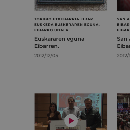
TORIBIO ETXEBARRIA EIBAR
SAN A
EUSKERA EUSKERAREN EGUNA.
EIBAR
EIBARKO UDALA
EIBA
Euskararen eguna
San 
Eibarren.
Eiba
2012/12/05
2012/