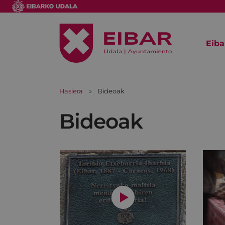
Eiba
Hasiera
Bideoak
Bideoak