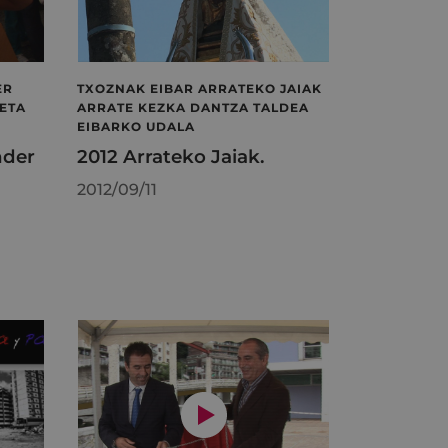
ER
TXOZNAK EIBAR ARRATEKO JAIAK
ETA
ARRATE KEZKA DANTZA TALDEA
EIBARKO UDALA
nder
2012 Arrateko Jaiak.
2012/09/11