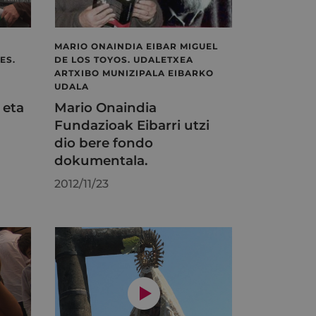
MARIO ONAINDIA EIBAR MIGUEL
ES.
DE LOS TOYOS. UDALETXEA
ARTXIBO MUNIZIPALA EIBARKO
UDALA
 eta
Mario Onaindia
Fundazioak Eibarri utzi
dio bere fondo
dokumentala.
2012/11/23