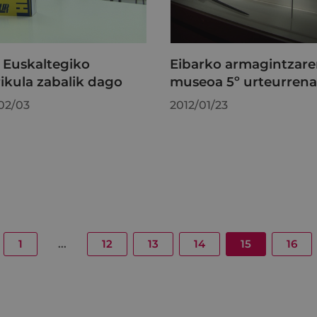
 Euskaltegiko
Eibarko armagintzar
ikula zabalik dago
museoa 5º urteurrena
02/03
2012/01/23
1
...
12
13
14
15
16