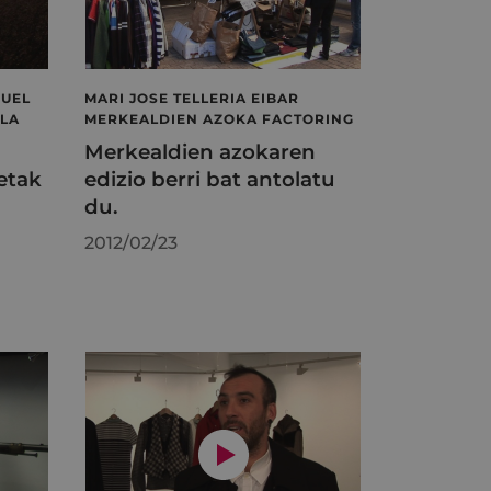
GUEL
MARI JOSE TELLERIA EIBAR
ALA
MERKEALDIEN AZOKA FACTORING
Merkealdien azokaren
etak
edizio berri bat antolatu
du.
2012/02/23