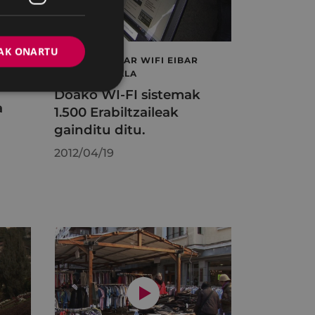
AK ONARTU
INTERNET EIBAR WIFI EIBAR
RKO
EIBARKO UDALA
Doako WI-FI sistemak
a
1.500 Erabiltzaileak
gainditu ditu.
2012/04/19