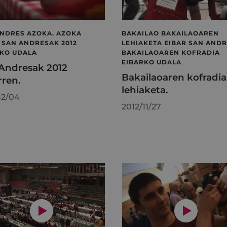
NDRES AZOKA. AZOKA
BAKAILAO BAKAILAOAREN
 SAN ANDRESAK 2012
LEHIAKETA EIBAR SAN ANDR
RKO UDALA
BAKAILAOAREN KOFRADIA
EIBARKO UDALA
Andresak 2012
Bakailaoaren kofradia
rren.
lehiaketa.
12/04
2012/11/27