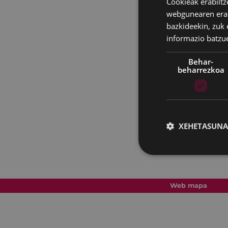
Cookieak erabiltz
webgunearen erabi
bazkideekin, zuk 
informazio batzu
Behar-
beharrezkoa
XEHETASUNA
Web mapa