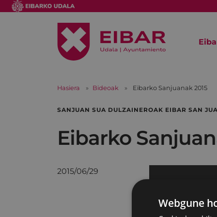
Eiba
Hasiera
Bideoak
Eibarko Sanjuanak 2015
SANJUAN SUA DULZAINEROAK EIBAR SAN J
Eibarko Sanjuan
2015/06/29
Webgune hon