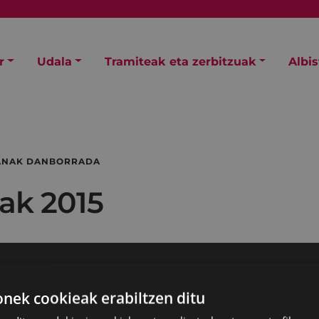
r
Udala
Tramiteak eta zerbitzuak
Albi
UANAK DANBORRADA
ak 2015
ek cookieak erabiltzen ditu