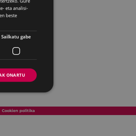
ztertzeko. Gure
- eta analisi-
SPANISH
en beste
Sailkatu gabe
AK ONARTU
Cookien politika