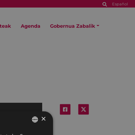
Español
steak
Agenda
Gobernua Zabalik
×
BASQUE