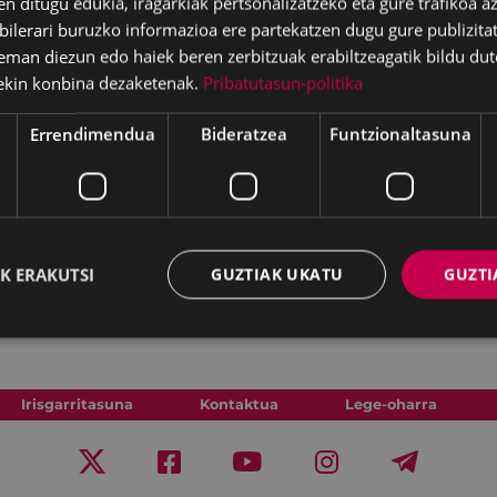
en ditugu edukia, iragarkiak pertsonalizatzeko eta gure trafikoa a
lerari buruzko informazioa ere partekatzen dugu gure publizitate
eman diezun edo haiek beren zerbitzuak erabiltzeagatik bildu dut
ekin konbina dezaketenak.
Pribatutasun-politika
Errendimendua
Bideratzea
Funtzionaltasuna
K ERAKUTSI
GUZTIAK UKATU
GUZTI
Irisgarritasuna
Kontaktua
Lege-oharra