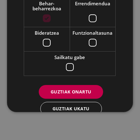
Behar-
Errendimendua
beharrezkoa
Udalaren sare sozial guztiak
Eibarko Andretxea - Isasi kalea, 11 | 20600 Eibar
Andretxea: 943 54 39 38
Berdintasuna: 943 70 84 40
Bideratzea
Funtzionaltasuna
andretxea@eibar.eus
/
berdintasuna@eibar.eus
IFZ: P2003100A | DIR3 L01200300
Sailkatu gabe
GUZTIAK ONARTU
GUZTIAK UKATU
XEHETASUNAK ERAKUTSI