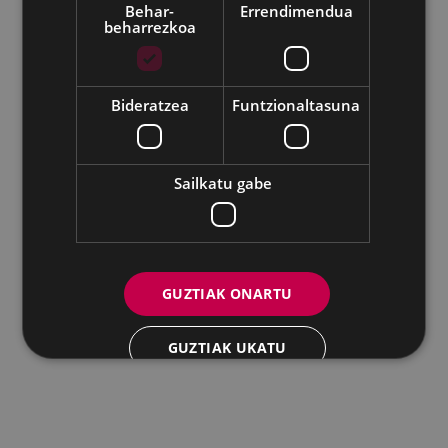
Behar-
Errendimendua
beharrezkoa
Udalaren sare sozial guztiak
Eibarko Andretxea - Isasi kalea, 11 | 20600 Eibar
Andretxea: 943 54 39 38
Berdintasuna: 943 70 84 40
Bideratzea
Funtzionaltasuna
andretxea@eibar.eus
/
berdintasuna@eibar.eus
IFZ: P2003100A | DIR3 L01200300
Sailkatu gabe
GUZTIAK ONARTU
GUZTIAK UKATU
XEHETASUNAK ERAKUTSI