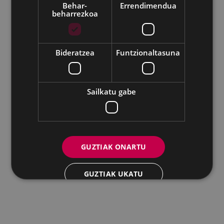
Udalaren sare sozial guztiak
Behar-
Errendimendua
beharrezkoa
Eibarko Andretxea - Isasi kalea, 11 | 20600 Eibar
Andretxea: 943 54 39 38
Berdintasuna: 943 70 84 40
andretxea@eibar.eus
/
berdintasuna@eibar.eus
IFZ: P2003100A | DIR3 L01200300
Bideratzea
Funtzionaltasuna
Sailkatu gabe
GUZTIAK ONARTU
GUZTIAK UKATU
XEHETASUNAK ERAKUTSI