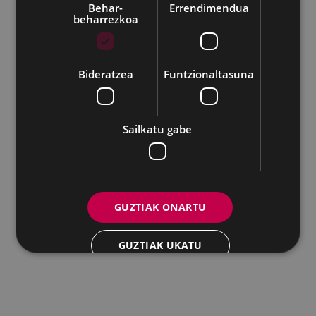
Udalaren sare sozial guztiak
Behar-
Errendimendua
beharrezkoa
Eibarko Andretxea - Isasi kalea, 11 | 20600 Eibar
Andretxea: 943 54 39 38
Berdintasuna: 943 70 84 40
andretxea@eibar.eus
/
berdintasuna@eibar.eus
IFZ: P2003100A | DIR3 L01200300
Bideratzea
Funtzionaltasuna
Sailkatu gabe
GUZTIAK ONARTU
GUZTIAK UKATU
XEHETASUNAK ERAKUTSI