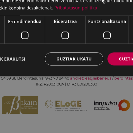
eman diezun edo haiek beren zerbitzuak erabiltzeagatik bildu dut
ekin konbina dezaketenak.
Pribatutasun-politika
Errendimendua
Bideratzea
Funtzionaltasuna
Irisgarritasuna
Kontaktua
Lege-oharra
K ERAKUTSI
GUZTIAK UKATU
GUZTI
Udalaren sare sozial guztiak
Eibarko Andretxea - Isasi kalea, 11 | 20600 Eibar
 54 39 38
Berdintasuna: 943 70 84 40
andretxea@eibar.eus
/
berdinta
IFZ: P2003100A | DIR3 L01200300