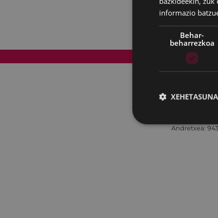
bazkideekin, zuk 
informazio batzu
Behar-
beharrezkoa
Web mapa
XEHETASUNA
Andretxea: 943