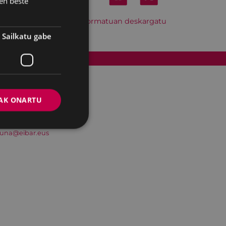
en beste
Hitzordu hau iCal formatuan deskargatu
Sailkatu gabe
Cookien politika
AK ONARTU
suna@eibar.eus