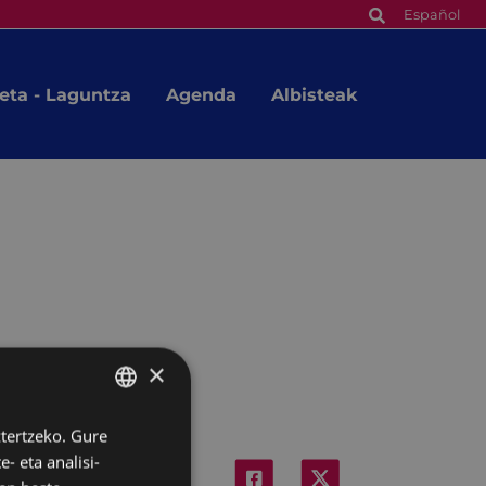
Español
eta - Laguntza
Agenda
Albisteak
×
ztertzeko. Gure
BASQUE
- eta analisi-
SPANISH