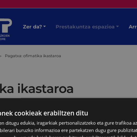
Zer da?
Prestakuntza espazioa
Arr
Pagatxa: ofimatika ikastaroa
ka ikastaroa
ek cookieak erabiltzen ditu
en ditugu edukia, iragarkiak pertsonalizatzeko eta gure trafikoa a
lerari buruzko informazioa ere partekatzen dugu gure publizitate