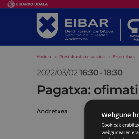
Hasiera
Prestakuntza espazioa
Erreserbak
2022/03/02
16:30
-
18:30
Pagatxa: ofimati
Andretxea
Webgune hon
Cookieak erabiltz
webgunearen erabi