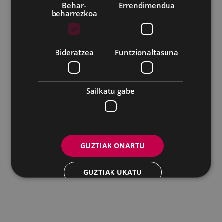
Udalaren sare sozial guztiak
Behar-
Errendimendua
beharrezkoa
Eibarko Andretxea - Isasi kalea, 11 | 20600 Eibar
Andretxea: 943 54 39 38
Berdintasuna: 943 70 84 40
andretxea@eibar.eus
/
berdintasuna@eibar.eus
IFZ: P2003100A | DIR3 L01200300
Bideratzea
Funtzionaltasuna
Sailkatu gabe
GUZTIAK ONARTU
GUZTIAK UKATU
XEHETASUNAK ERAKUTSI