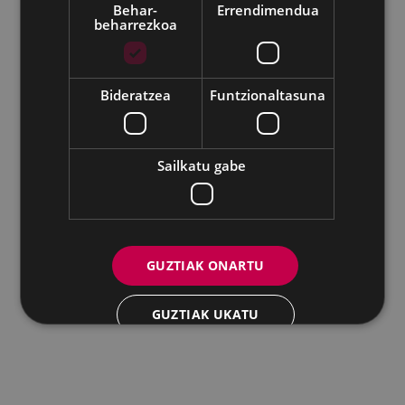
Behar-
Errendimendua
beharrezkoa
Udalaren sare sozial guztiak
Bideratzea
Funtzionaltasuna
Eibarko Andretxea - Isasi kalea, 11 | 20600 Eibar
Andretxea: 943 54 39 38
Berdintasuna: 943 70 84 40
andretxea@eibar.eus
/
berdintasuna@eibar.eus
IFZ: P2003100A | DIR3 L01200300
Sailkatu gabe
GUZTIAK ONARTU
GUZTIAK UKATU
XEHETASUNAK ERAKUTSI