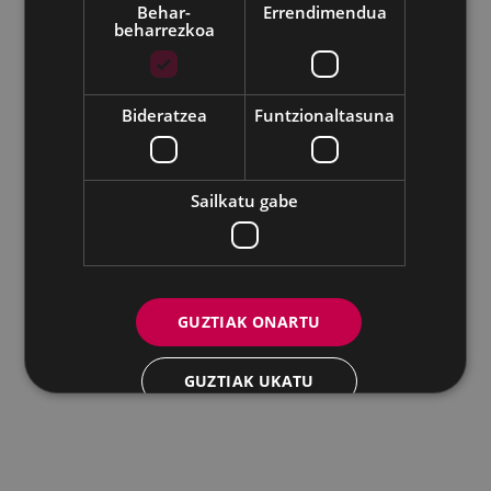
Behar-
Errendimendua
beharrezkoa
Udalaren sare sozial guztiak
Eibarko Andretxea - Isasi kalea, 11 | 20600 Eibar
Andretxea: 943 54 39 38
Berdintasuna: 943 70 84 40
Bideratzea
Funtzionaltasuna
andretxea@eibar.eus
/
berdintasuna@eibar.eus
IFZ: P2003100A | DIR3 L01200300
Sailkatu gabe
GUZTIAK ONARTU
GUZTIAK UKATU
XEHETASUNAK ERAKUTSI