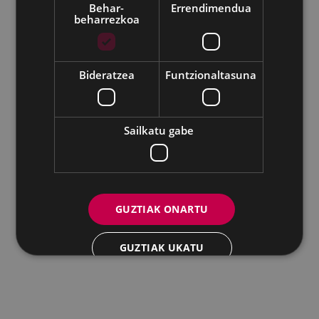
Behar-
Errendimendua
beharrezkoa
Udalaren sare sozial guztiak
Eibarko Andretxea - Isasi kalea, 11 | 20600 Eibar
Andretxea: 943 54 39 38
Berdintasuna: 943 70 84 40
Bideratzea
Funtzionaltasuna
andretxea@eibar.eus
/
berdintasuna@eibar.eus
IFZ: P2003100A | DIR3 L01200300
Sailkatu gabe
GUZTIAK ONARTU
GUZTIAK UKATU
XEHETASUNAK ERAKUTSI