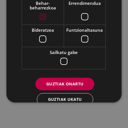
Behar-
Errendimendua
beharrezkoa
Udalaren sare sozial guztiak
Bideratzea
Funtzionaltasuna
Eibarko Andretxea - Isasi kalea, 11 | 20600 Eibar
Andretxea: 943 54 39 38
Berdintasuna: 943 70 84 40
andretxea@eibar.eus
/
berdintasuna@eibar.eus
IFZ: P2003100A | DIR3 L01200300
Sailkatu gabe
GUZTIAK ONARTU
GUZTIAK UKATU
XEHETASUNAK ERAKUTSI