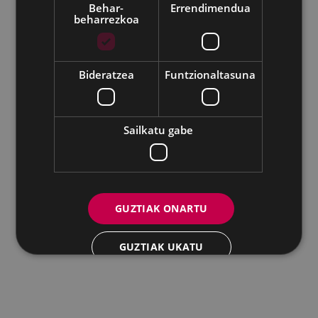
Behar-
Errendimendua
beharrezkoa
Udalaren sare sozial guztiak
Eibarko Andretxea - Isasi kalea, 11 | 20600 Eibar
Andretxea: 943 54 39 38
Berdintasuna: 943 70 84 40
Bideratzea
Funtzionaltasuna
andretxea@eibar.eus
/
berdintasuna@eibar.eus
IFZ: P2003100A | DIR3 L01200300
Sailkatu gabe
GUZTIAK ONARTU
GUZTIAK UKATU
XEHETASUNAK ERAKUTSI