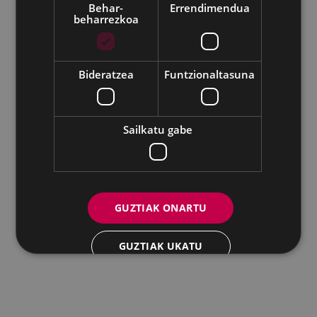
Behar-
Errendimendua
beharrezkoa
Udalaren sare sozial guztiak
Eibarko Andretxea - Isasi kalea, 11 | 20600 Eibar
Andretxea: 943 54 39 38
Berdintasuna: 943 70 84 40
Bideratzea
Funtzionaltasuna
andretxea@eibar.eus
/
berdintasuna@eibar.eus
IFZ: P2003100A | DIR3 L01200300
Sailkatu gabe
GUZTIAK ONARTU
GUZTIAK UKATU
XEHETASUNAK ERAKUTSI