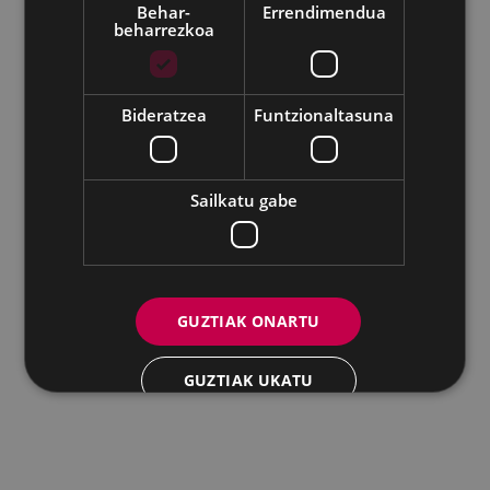
Behar-
Errendimendua
beharrezkoa
Udalaren sare sozial guztiak
Eibarko Andretxea - Isasi kalea, 11 | 20600 Eibar
Andretxea: 943 54 39 38
Berdintasuna: 943 70 84 40
Bideratzea
Funtzionaltasuna
andretxea@eibar.eus
/
berdintasuna@eibar.eus
IFZ: P2003100A | DIR3 L01200300
Sailkatu gabe
GUZTIAK ONARTU
GUZTIAK UKATU
XEHETASUNAK ERAKUTSI