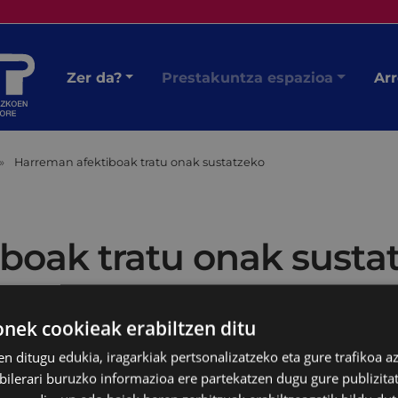
Zer da?
Prestakuntza espazioa
Arr
Harreman afektiboak tratu onak sustatzeko
boak tratu onak susta
ek cookieak erabiltzen ditu
en ditugu edukia, iragarkiak pertsonalizatzeko eta gure trafikoa a
lerari buruzko informazioa ere partekatzen dugu gure publizitate