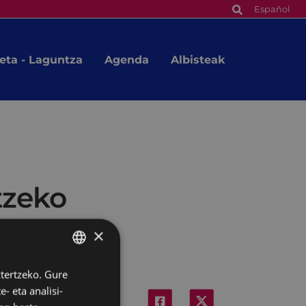
Español
eta - Laguntza
Agenda
Albisteak
tzeko
×
ztertzeko. Gure
BASQUE
- eta analisi-
SPANISH