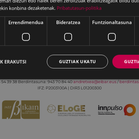
eman diezun edo haiek beren zerbitzuak erabiltzeagatik bildu dut
ekin konbina dezaketenak.
Pribatutasun-politika
Errendimendua
Bideratzea
Funtzionaltasuna
Irisgarritasuna
Kontaktua
Lege-oharra
K ERAKUTSI
GUZTIAK UKATU
GUZTI
Udalaren sare sozial guztiak
Eibarko Andretxea - Isasi kalea, 11 | 20600 Eibar
 54 39 38
Berdintasuna: 943 70 84 40
andretxea@eibar.eus
/
berdinta
IFZ: P2003100A | DIR3 L01200300