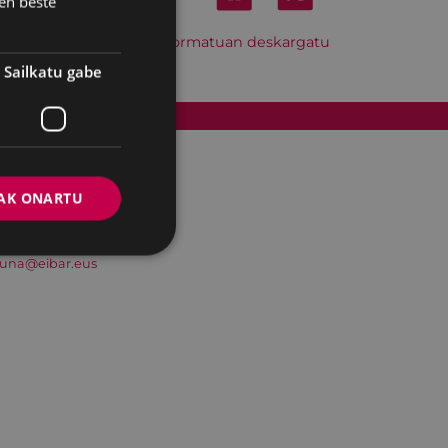
en beste
Hitzordu hau iCal formatuan deskargatu
Sailkatu gabe
Cookien politika
AK ONARTU
suna@eibar.eus