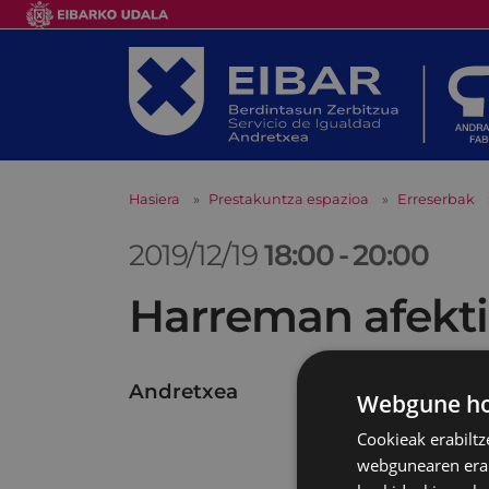
Hasiera
Prestakuntza espazioa
Erreserbak
2019/12/19
18:00
-
20:00
Harreman afekti
Andretxea
Webgune hon
Cookieak erabiltz
webgunearen erabi