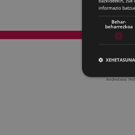
bazkideekin, zuk 
informazio batzu
Behar-
beharrezkoa
Web mapa
XEHETASUNA
Andretxea: 943