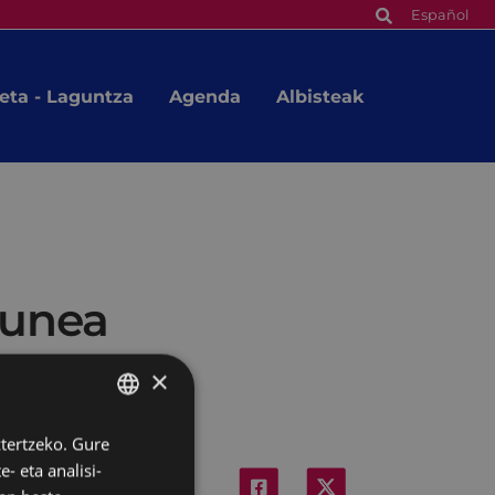
Español
eta - Laguntza
Agenda
Albisteak
gunea
×
ztertzeko. Gure
BASQUE
- eta analisi-
SPANISH