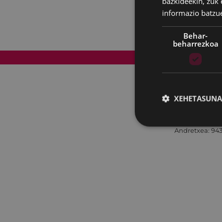
bazkideekin, zuk 
informazio batzu
Behar-
beharrezkoa
Web mapa
XEHETASUNA
Andretxea: 943