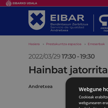
Hasiera
Prestakuntza espazioa
Erreserbak
2022/03/29
17:30
-
19:30
Hainbat jatorr
Andretxea
Webgune hon
Cookieak erabiltz
webgunearen erabi