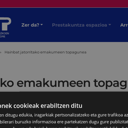
Zer da?
Prestakuntza espazioa
Arr
Hainbat jatorritako emakumeen topagunea
itako emakumeen topa
ek cookieak erabiltzen ditu
en ditugu edukia, iragarkiak pertsonalizatzeko eta gure trafikoa a
lerari buruzko informazioa ere partekatzen dugu gure publizitate