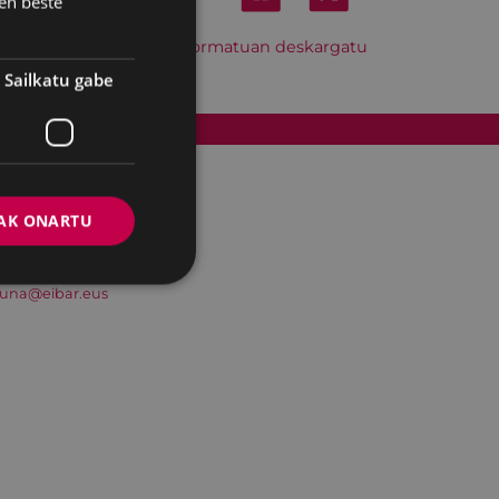
en beste
Hitzordu hau iCal formatuan deskargatu
Sailkatu gabe
Cookien politika
AK ONARTU
suna@eibar.eus