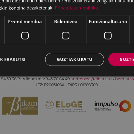
eman diezun edo haiek beren zerbitzuak erabiltzeagatik bildu dut
ekin konbina dezaketenak.
Pribatutasun-politika
Errendimendua
Bideratzea
Funtzionaltasuna
Irisgarritasuna
Kontaktua
Lege-oharra
K ERAKUTSI
GUZTIAK UKATU
GUZTI
Udalaren sare sozial guztiak
Eibarko Andretxea - Isasi kalea, 11 | 20600 Eibar
 54 39 38
Berdintasuna: 943 70 84 40
andretxea@eibar.eus
/
berdinta
IFZ: P2003100A | DIR3 L01200300