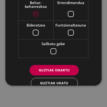
Behar-
Errendimendua
beharrezkoa
Udalaren sare sozial guztiak
Eibarko Andretxea - Isasi kalea, 11 | 20600 Eibar
Andretxea: 943 54 39 38
Berdintasuna: 943 70 84 40
Bideratzea
Funtzionaltasuna
andretxea@eibar.eus
/
berdintasuna@eibar.eus
IFZ: P2003100A | DIR3 L01200300
Sailkatu gabe
GUZTIAK ONARTU
GUZTIAK UKATU
XEHETASUNAK ERAKUTSI