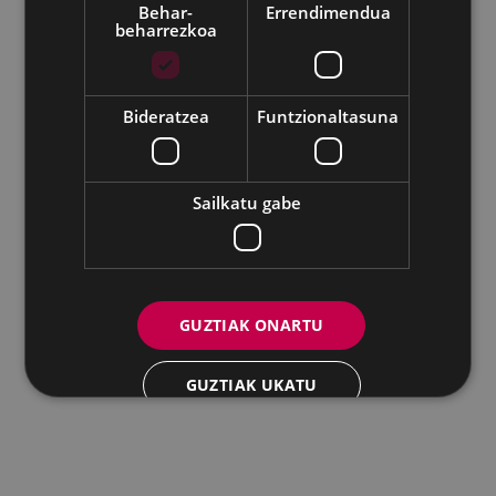
Behar-
Errendimendua
beharrezkoa
Udalaren sare sozial guztiak
Bideratzea
Funtzionaltasuna
Eibarko Andretxea - Isasi kalea, 11 | 20600 Eibar
Andretxea: 943 54 39 38
Berdintasuna: 943 70 84 40
andretxea@eibar.eus
/
berdintasuna@eibar.eus
IFZ: P2003100A | DIR3 L01200300
Sailkatu gabe
GUZTIAK ONARTU
GUZTIAK UKATU
XEHETASUNAK ERAKUTSI