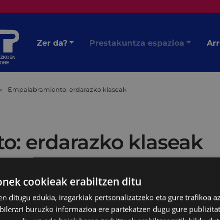
Zer da?
Prestakuntza espazioa
Arr
Empalabramiento: erdarazko klaseak
: erdarazko klaseak
ek cookieak erabiltzen ditu
en ditugu edukia, iragarkiak pertsonalizatzeko eta gure trafikoa a
lerari buruzko informazioa ere partekatzen dugu gure publizitate