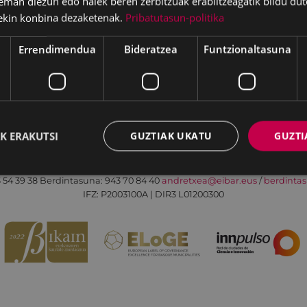
eman diezun edo haiek beren zerbitzuak erabiltzeagatik bildu dut
ekin konbina dezaketenak.
Pribatutasun-politika
Errendimendua
Bideratzea
Funtzionaltasuna
Irisgarritasuna
Kontaktua
Lege-oharra
K ERAKUTSI
GUZTIAK UKATU
GUZTI
Udalaren sare sozial guztiak
Eibarko Andretxea - Isasi kalea, 11 | 20600 Eibar
 54 39 38
Berdintasuna: 943 70 84 40
andretxea@eibar.eus
/
berdinta
IFZ: P2003100A | DIR3 L01200300