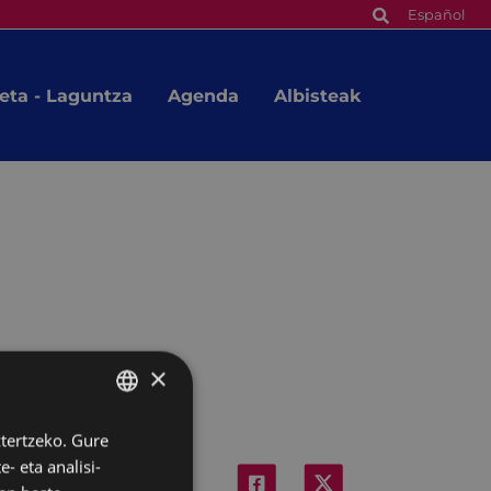
Español
eta - Laguntza
Agenda
Albisteak
×
ztertzeko. Gure
BASQUE
- eta analisi-
SPANISH