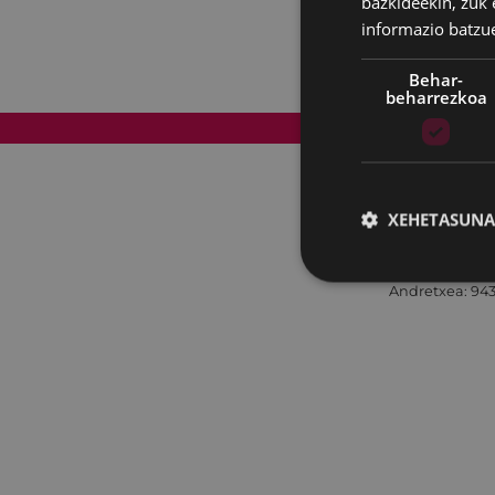
bazkideekin, zuk 
informazio batzu
Behar-
beharrezkoa
Web mapa
XEHETASUNA
Andretxea: 943