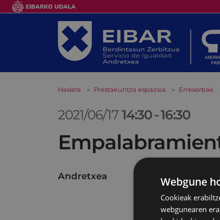
Hasiera
Prestakuntza espazioa
Erreserbak
2021/06/17
14:30
-
16:30
Empalabramiento
Andretxea
Webgune hon
Cookieak erabiltz
webgunearen erabi