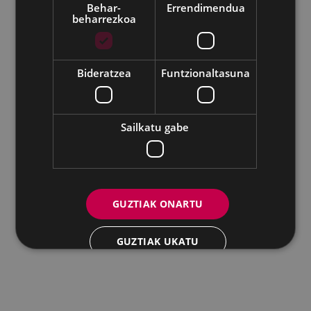
Behar-
Errendimendua
beharrezkoa
Udalaren sare sozial guztiak
Eibarko Andretxea - Isasi kalea, 11 | 20600 Eibar
Andretxea: 943 54 39 38
Berdintasuna: 943 70 84 40
Bideratzea
Funtzionaltasuna
andretxea@eibar.eus
/
berdintasuna@eibar.eus
IFZ: P2003100A | DIR3 L01200300
Sailkatu gabe
GUZTIAK ONARTU
GUZTIAK UKATU
XEHETASUNAK ERAKUTSI