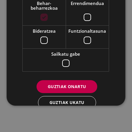
Behar-
Errendimendua
beharrezkoa
Udalaren sare sozial guztiak
Eibarko Andretxea - Isasi kalea, 11 | 20600 Eibar
Andretxea: 943 54 39 38
Berdintasuna: 943 70 84 40
Bideratzea
Funtzionaltasuna
andretxea@eibar.eus
/
berdintasuna@eibar.eus
IFZ: P2003100A | DIR3 L01200300
Sailkatu gabe
GUZTIAK ONARTU
GUZTIAK UKATU
XEHETASUNAK ERAKUTSI