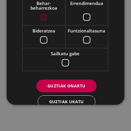
Behar-
Errendimendua
beharrezkoa
Udalaren sare sozial guztiak
Eibarko Andretxea - Isasi kalea, 11 | 20600 Eibar
Andretxea: 943 54 39 38
Berdintasuna: 943 70 84 40
Bideratzea
Funtzionaltasuna
andretxea@eibar.eus
/
berdintasuna@eibar.eus
IFZ: P2003100A | DIR3 L01200300
Sailkatu gabe
GUZTIAK ONARTU
GUZTIAK UKATU
XEHETASUNAK ERAKUTSI