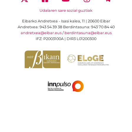
Udalaren sare sozial guztiak
Eibarko Andretxea - Isasi kalea, 11 | 20600 Eibar
Andretxea: 943 54 39 38
Berdintasuna: 943 70 84 40
andretxea@eibar.eus
/
berdintasuna@eibar.eus
IFZ: P2003100A | DIR3 L01200300