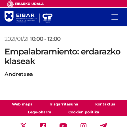
2021/01/21
10:00
-
12:00
Empalabramiento: erdarazko
klaseak
Andretxea
Web mapa
Irisgarritasuna
Kontaktua
Lege-oharra
Cookien politika