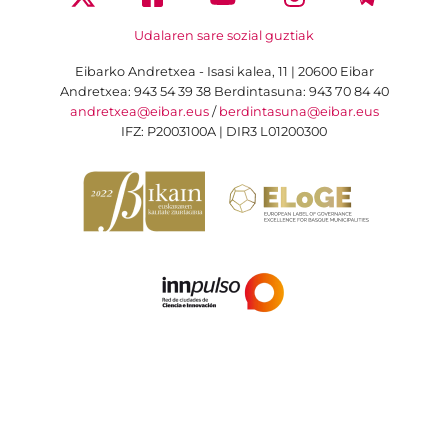
Udalaren sare sozial guztiak
Eibarko Andretxea - Isasi kalea, 11 | 20600 Eibar
Andretxea: 943 54 39 38
Berdintasuna: 943 70 84 40
andretxea@eibar.eus
/
berdintasuna@eibar.eus
IFZ: P2003100A | DIR3 L01200300