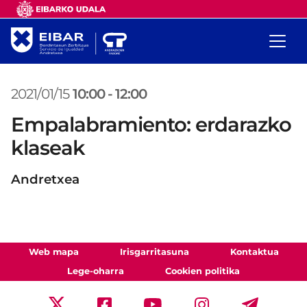
2021/01/15
10:00
-
12:00
Empalabramiento: erdarazko
klaseak
Andretxea
Web mapa
Irisgarritasuna
Kontaktua
Lege-oharra
Cookien politika