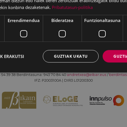
eman diezun edo haiek beren zerbitzuak erabiltzeagatik bildu dut
ekin konbina dezaketenak.
Pribatutasun-politika
Errendimendua
Bideratzea
Funtzionaltasuna
Irisgarritasuna
Kontaktua
Lege-oharra
K ERAKUTSI
GUZTIAK UKATU
GUZTI
Udalaren sare sozial guztiak
Eibarko Andretxea - Isasi kalea, 11 | 20600 Eibar
 54 39 38
Berdintasuna: 943 70 84 40
andretxea@eibar.eus
/
berdinta
IFZ: P2003100A | DIR3 L01200300