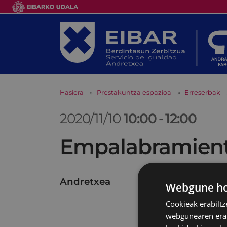
Hasiera
Prestakuntza espazioa
Erreserbak
2020/11/10
10:00
-
12:00
Empalabramiento
Andretxea
Webgune hon
Cookieak erabiltz
webgunearen erabi