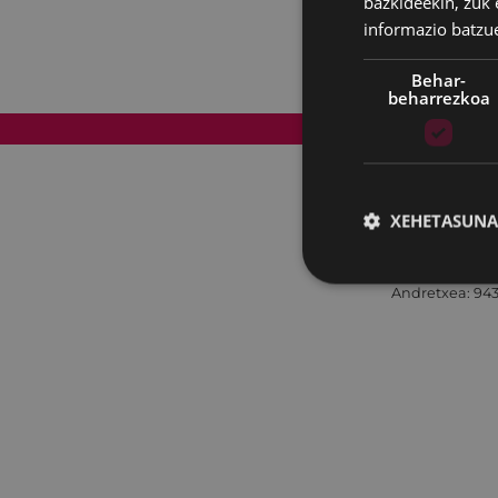
bazkideekin, zuk 
informazio batzu
Behar-
beharrezkoa
Web mapa
XEHETASUNA
Andretxea: 943