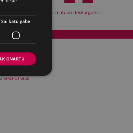
en beste
Hitzordu hau iCal formatuan deskargatu
Sailkatu gabe
Cookien politika
AK ONARTU
suna@eibar.eus