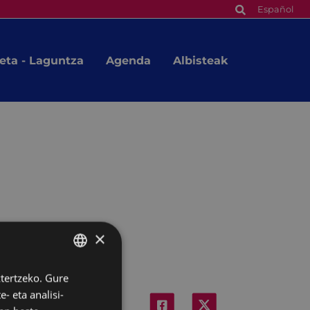
Español
eta - Laguntza
Agenda
Albisteak
×
ztertzeko. Gure
BASQUE
- eta analisi-
SPANISH