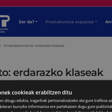
Zer da?
Prestakuntza espazioa
Arr
Empalabramiento: erdarazko klaseak
: erdarazko klaseak
ek cookieak erabiltzen ditu
en ditugu edukia, iragarkiak pertsonalizatzeko eta gure trafikoa a
lerari buruzko informazioa ere partekatzen dugu gure publizitate