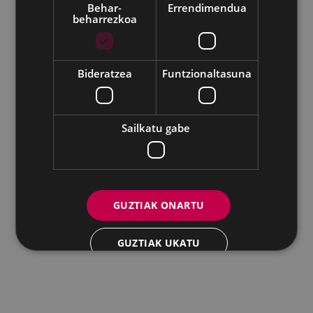
Behar-
Errendimendua
beharrezkoa
Udalaren sare sozial guztiak
Eibarko Andretxea - Isasi kalea, 11 | 20600 Eibar
Andretxea: 943 54 39 38
Berdintasuna: 943 70 84 40
Bideratzea
Funtzionaltasuna
andretxea@eibar.eus
/
berdintasuna@eibar.eus
IFZ: P2003100A | DIR3 L01200300
Sailkatu gabe
GUZTIAK ONARTU
GUZTIAK UKATU
XEHETASUNAK ERAKUTSI