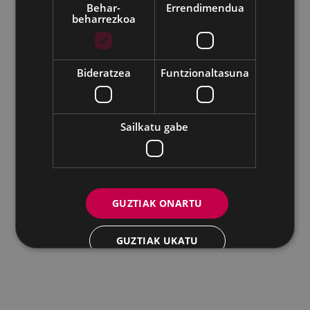
Behar-
Errendimendua
beharrezkoa
Udalaren sare sozial guztiak
Eibarko Andretxea - Isasi kalea, 11 | 20600 Eibar
Andretxea: 943 54 39 38
Berdintasuna: 943 70 84 40
Bideratzea
Funtzionaltasuna
andretxea@eibar.eus
/
berdintasuna@eibar.eus
IFZ: P2003100A | DIR3 L01200300
Sailkatu gabe
GUZTIAK ONARTU
GUZTIAK UKATU
XEHETASUNAK ERAKUTSI