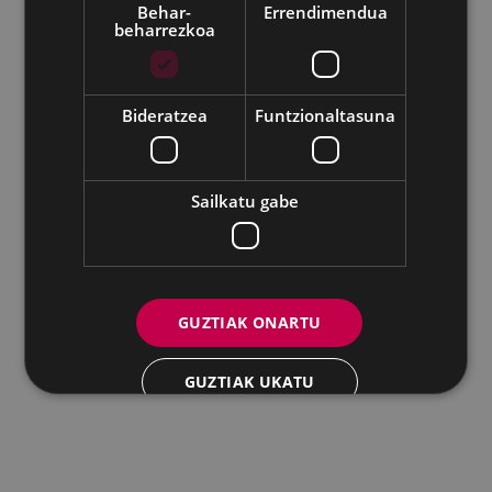
Behar-
Errendimendua
beharrezkoa
Udalaren sare sozial guztiak
Eibarko Andretxea - Isasi kalea, 11 | 20600 Eibar
Andretxea: 943 54 39 38
Berdintasuna: 943 70 84 40
Bideratzea
Funtzionaltasuna
andretxea@eibar.eus
/
berdintasuna@eibar.eus
IFZ: P2003100A | DIR3 L01200300
Sailkatu gabe
GUZTIAK ONARTU
GUZTIAK UKATU
XEHETASUNAK ERAKUTSI